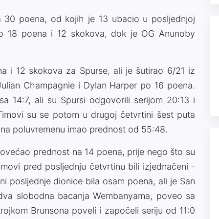
 30 poena, od kojih je 13 ubacio u posljednjoj
dao 18 poena i 12 skokova, dok je OG Anunoby
i 12 skokova za Spurse, ali je šutirao 6/21 iz
 Julian Champagnie i Dylan Harper po 16 poena.
a 14:7, ali su Spursi odgovorili serijom 20:13 i
 Timovi su se potom u drugoj četvrtini šest puta
io na poluvremenu imao prednost od 55:48.
povećao prednost na 14 poena, prije nego što su
imovi pred posljednju četvrtinu bili izjednačeni -
i posljednje dionice bila osam poena, ali je San
ije dva slobodna bacanja Wembanyama, poveo sa
rojkom Brunsona poveli i započeli seriju od 11:0