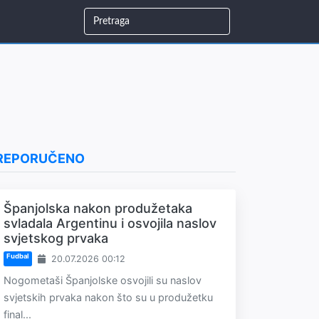
REPORUČENO
Španjolska nakon produžetaka
svladala Argentinu i osvojila naslov
svjetskog prvaka
Fudbal
20.07.2026 00:12
Nogometaši Španjolske osvojili su naslov
svjetskih prvaka nakon što su u produžetku
final...