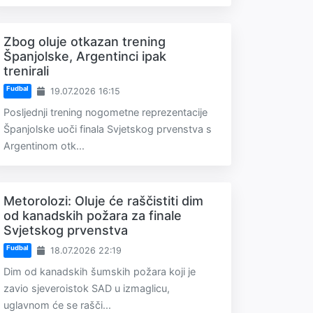
Zbog oluje otkazan trening
Španjolske, Argentinci ipak
trenirali
Fudbal
19.07.2026 16:15
Posljednji trening nogometne reprezentacije
Španjolske uoči finala Svjetskog prvenstva s
Argentinom otk...
Metorolozi: Oluje će raščistiti dim
od kanadskih požara za finale
Svjetskog prvenstva
Fudbal
18.07.2026 22:19
Dim od kanadskih šumskih požara koji je
zavio sjeveroistok SAD u izmaglicu,
uglavnom će se rašči...