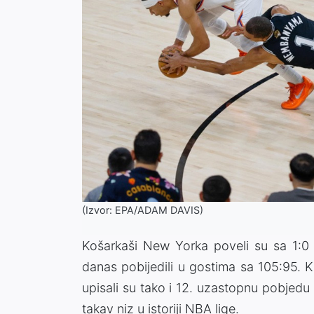
(Izvor: EPA/ADAM DAVIS)
Košarkaši New Yorka poveli su sa 1:0 
danas pobijedili u gostima sa 105:95. Kn
upisali su tako i 12. uzastopnu pobjedu 
takav niz u istoriji NBA lige.