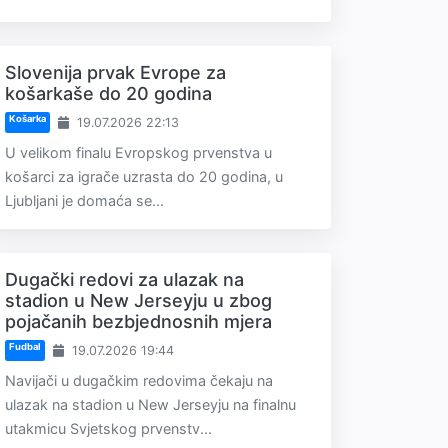
Slovenija prvak Evrope za
košarkaše do 20 godina
Košarka
19.07.2026 22:13
U velikom finalu Evropskog prvenstva u
košarci za igrače uzrasta do 20 godina, u
Ljubljani je domaća se...
Dugački redovi za ulazak na
stadion u New Jerseyju u zbog
pojačanih bezbjednosnih mjera
Fudbal
19.07.2026 19:44
Navijači u dugačkim redovima čekaju na
ulazak na stadion u New Jerseyju na finalnu
utakmicu Svjetskog prvenstv...