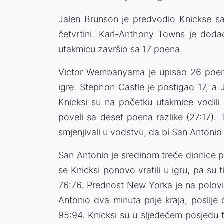
Jalen Brunson je predvodio Knickse sa
četvrtini. Karl-Anthony Towns je do
utakmicu završio sa 17 poena.
Victor Wembanyama je upisao 26 poena 
igre. Stephon Castle je postigao 17, a
Knicksi su na početku utakmice vodili s
poveli sa deset poena razlike (27:17).
smjenjivali u vodstvu, da bi San Anton
San Antonio je sredinom treće dionice 
se Knicksi ponovo vratili u igru, pa su t
76:76. Prednost New Yorka je na polovin
Antonio dva minuta prije kraja, posl
95:94. Knicksi su u sljedećem posjedu t