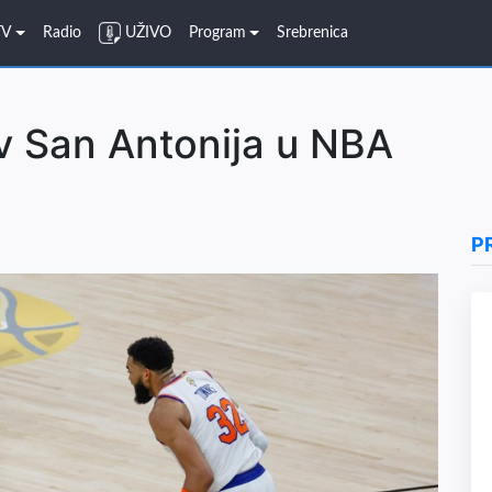
TV
Radio
UŽIVO
Program
Srebrenica
iv San Antonija u NBA
P