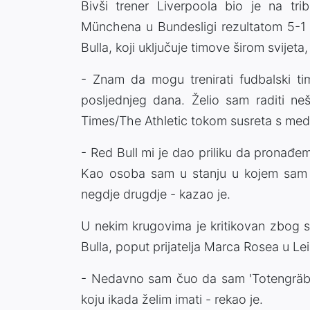
Bivši trener Liverpoola bio je na t
Münchena u Bundesligi rezultatom 5-1 
Bulla, koji uključuje timove širom svijeta, 
- Znam da mogu trenirati fudbalski ti
posljednjeg dana. Želio sam raditi n
Times/The Athletic tokom susreta s med
- Red Bull mi je dao priliku da pronađe
Kao osoba sam u stanju u kojem sam p
negdje drugdje - kazao je.
U nekim krugovima je kritikovan zbog s
Bulla, poput prijatelja Marca Rosea u Le
- Nedavno sam čuo da sam 'Totengräber' 
koju ikada želim imati - rekao je.