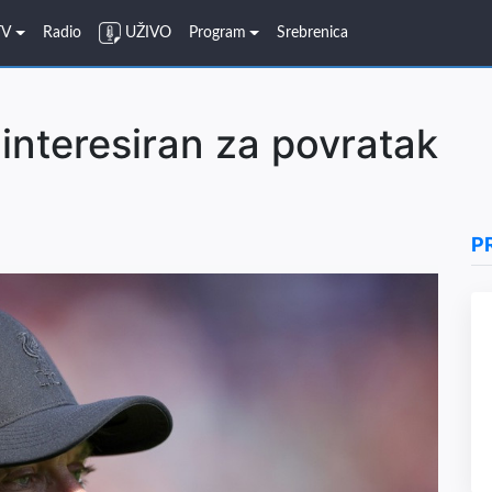
TV
Radio
UŽIVO
Program
Srebrenica
zainteresiran za povratak
P