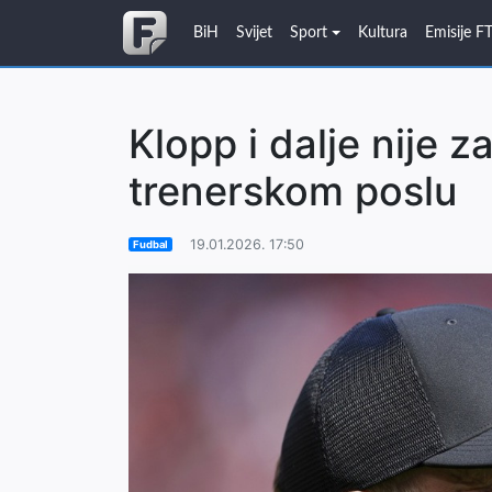
BiH
Svijet
Sport
Kultura
Emisije F
Klopp i dalje nije 
trenerskom poslu
19.01.2026. 17:50
Fudbal