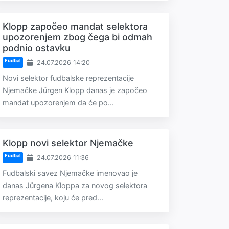
Klopp započeo mandat selektora
upozorenjem zbog čega bi odmah
podnio ostavku
Fudbal
24.07.2026 14:20
Novi selektor fudbalske reprezentacije
Njemačke Jürgen Klopp danas je započeo
mandat upozorenjem da će po...
Klopp novi selektor Njemačke
Fudbal
24.07.2026 11:36
Fudbalski savez Njemačke imenovao je
danas Jürgena Kloppa za novog selektora
reprezentacije, koju će pred...