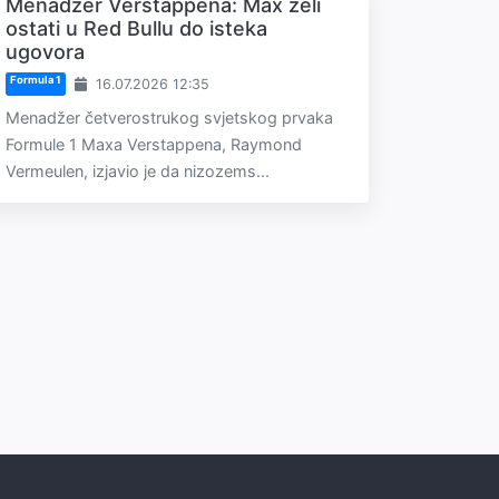
Menadžer Verstappena: Max želi
ostati u Red Bullu do isteka
ugovora
Formula 1
16.07.2026 12:35
Menadžer četverostrukog svjetskog prvaka
Formule 1 Maxa Verstappena, Raymond
Vermeulen, izjavio je da nizozems...