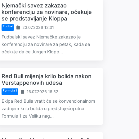
Njemački savez zakazao
konferenciju za novinare, očekuje
se predstavljanje Kloppa
Fudbal
23.07.2026 12:31
Fudbalski savez Njemačke zakazao je
konferenciju za novinare za petak, kada se
očekuje da će Jürgen Klopp...
Red Bull mijenja krilo bolida nakon
Verstappenovih udesa
Formula 1
16.07.2026 15:52
Ekipa Red Bulla vratit će se konvencionalnom
zadnjem krilu bolida u predstojećoj utrci
Formule 1 za Veliku nag...