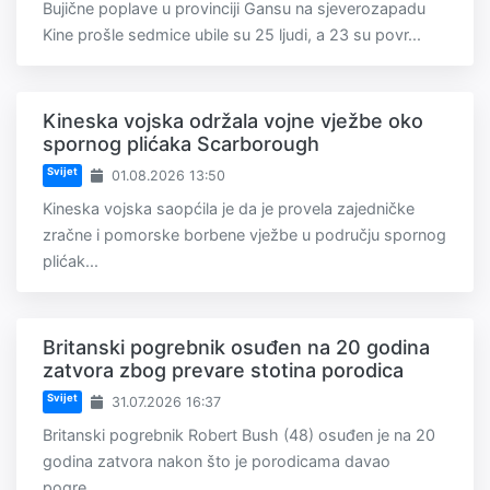
Bujične poplave u provinciji Gansu na sjeverozapadu
Kine prošle sedmice ubile su 25 ljudi, a 23 su povr...
Kineska vojska održala vojne vježbe oko
spornog plićaka Scarborough
Svijet
01.08.2026 13:50
Kineska vojska saopćila je da je provela zajedničke
zračne i pomorske borbene vježbe u području spornog
plićak...
Britanski pogrebnik osuđen na 20 godina
zatvora zbog prevare stotina porodica
Svijet
31.07.2026 16:37
Britanski pogrebnik Robert Bush (48) osuđen je na 20
godina zatvora nakon što je porodicama davao
pogre...