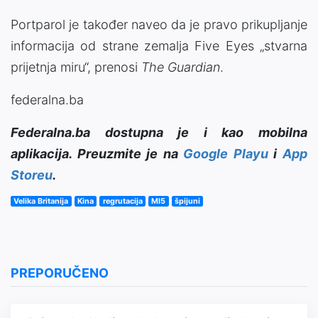
Portparol je također naveo da je pravo prikupljanje
informacija od strane zemalja Five Eyes „stvarna
prijetnja miru“, prenosi
The Guardian
.
federalna.ba
Federalna.ba dostupna je i kao mobilna
aplikacija. Preuzmite je na
Google Playu
i
App
Storeu
.
Velika Britanija
Kina
regrutacija
MI5
špijuni
PREPORUČENO