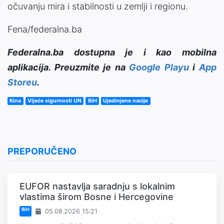
očuvanju mira i stabilnosti u zemlji i regionu.
Fena/federalna.ba
Federalna.ba dostupna je i kao mobilna
aplikacija. Preuzmite je na
Google Playu
i
App
Storeu
.
Kina
Vijeće sigurnosti UN
BiH
Ujedinjene nacije
PREPORUČENO
EUFOR nastavlja saradnju s lokalnim
vlastima širom Bosne i Hercegovine
BiH
05.08.2026 15:21