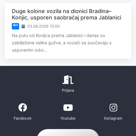
Duge kolone vozila na dionici Bradina–
Konjic, usporen saobraćaj prema Jablanici
BiH
03.08.2026 15:00
Na putu od Konjica prema Jablanici i danas su
zabilježene velike gužve, a vozači se suočavaju s
usporenim odvi...
Prijava
Facebook
Youtube
Instagram