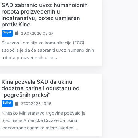
SAD zabranio uvoz humanoidnih
robota proizvedenih u
inostranstvu, potez usmjeren
protiv Kine
Svijet
29.07.2026 09:37
Savezna komisija za komunikacije (FCC)
saopćila je da će zabraniti uvoz humanoidnih
robota proizvedenih u inos...
Kina pozvala SAD da ukinu
dodatne carine i odustanu od
"pogrešnih praksi"
Svijet
27.07.2026 19:15
Kinesko Ministarstvo trgovine pozvalo je
Sjedinjene Američke Države da ukinu
jednostrane carinske mjere uveden...