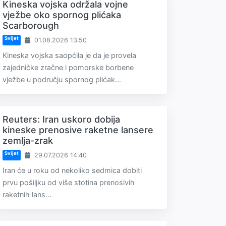
Kineska vojska održala vojne
vježbe oko spornog plićaka
Scarborough
Svijet
01.08.2026 13:50
Kineska vojska saopćila je da je provela
zajedničke zračne i pomorske borbene
vježbe u području spornog plićak...
Reuters: Iran uskoro dobija
kineske prenosive raketne lansere
zemlja-zrak
Svijet
29.07.2026 14:40
Iran će u roku od nekoliko sedmica dobiti
prvu pošiljku od više stotina prenosivih
raketnih lans...