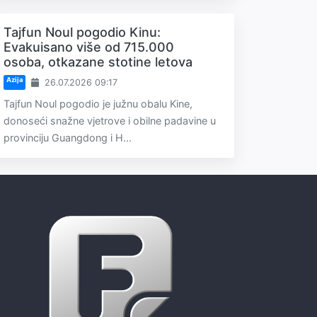
Tajfun Noul pogodio Kinu:
Evakuisano više od 715.000
osoba, otkazane stotine letova
Azija
26.07.2026 09:17
Tajfun Noul pogodio je južnu obalu Kine,
donoseći snažne vjetrove i obilne padavine u
provinciju Guangdong i H...