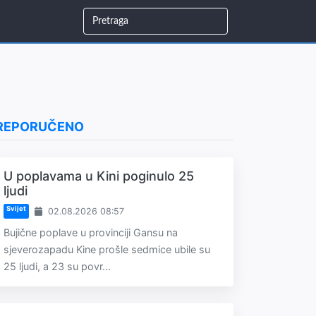
REPORUČENO
U poplavama u Kini poginulo 25
ljudi
Svijet
02.08.2026 08:57
Bujične poplave u provinciji Gansu na
sjeverozapadu Kine prošle sedmice ubile su
25 ljudi, a 23 su povr...