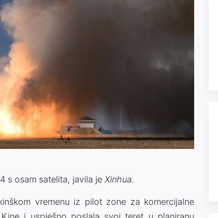
4 s osam satelita, javila je
Xinhua
.
ekinškom vremenu iz pilot zone za komercijalne
Kine i uspješno poslala svoj teret u planiranu