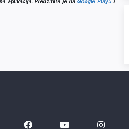
na aplikacija. Preuzmite je na
Google Playu
i