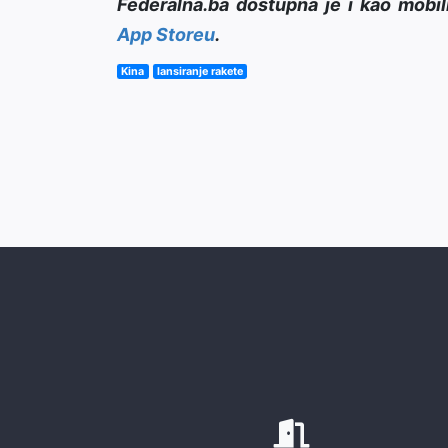
Federalna.ba dostupna je i kao mobil
App Storeu
.
Kina
lansiranje rakete