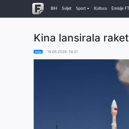
BiH
Svijet
Sport
Kultura
Emisije F
Kina lansirala rake
15.06.2026. 14:31
Azija