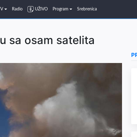
TV
Radio
UŽIVO
Program
Srebrenica
tu sa osam satelita
P