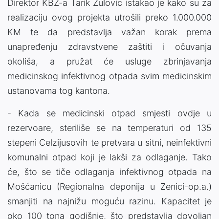
Direktor KBZ-a Tarik Zulović istakao je kako su za
realizaciju ovog projekta utrošili preko 1.000.000
KM te da predstavlja važan korak prema
unapređenju zdravstvene zaštiti i očuvanja
okoliša, a pružat će usluge zbrinjavanja
medicinskog infektivnog otpada svim medicinskim
ustanovama tog kantona.
- Kada se medicinski otpad smjesti ovdje u
rezervoare, steriliše se na temperaturi od 135
stepeni Celzijusovih te pretvara u sitni, neinfektivni
komunalni otpad koji je lakši za odlaganje. Tako
će, što se tiče odlaganja infektivnog otpada na
Mošćanicu (Regionalna deponija u Zenici-op.a.)
smanjiti na najnižu moguću razinu. Kapacitet je
oko 100 tona godišnje, što predstavlja dovoljan