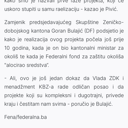
kako smo je nazvali prve faze projekta, koji će
uskoro stupiti u samu raelizaciju - kazao je Pivić.
Zamjenik predsjedavajućeg Skupštine Zeničko-
dobojskog kantona Goran Bulajić (DF) podsjetio je
kako je realizacija ovog projekta počela još prije
10 godina, kada je on bio kantonalni ministar za
okoliš te kada je Federalni fond za zaštitu okoliša
"alocirao sredstva“.
- Ali, ovo je još jedan dokaz da Vlada ZDK i
menadžment KBZ-a rade odličan posao i da
projekte koji su kompleksni i dugotrajni, privede
kraju i čestitam nam svima - poručio je Bulajić.
Fena/federalna.ba