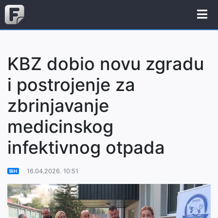
KBZ dobio novu zgradu
i postrojenje za
zbrinjavanje
medicinskog
infektivnog otpada
16.04.2026. 10:51
BiH