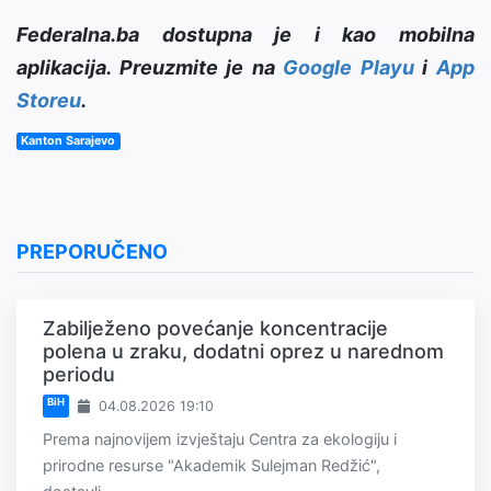
Federalna.ba dostupna je i kao mobilna
aplikacija. Preuzmite je na
Google Playu
i
App
Storeu
.
Kanton Sarajevo
PREPORUČENO
Zabilježeno povećanje koncentracije
polena u zraku, dodatni oprez u narednom
periodu
BiH
04.08.2026 19:10
Prema najnovijem izvještaju Centra za ekologiju i
prirodne resurse "Akademik Sulejman Redžić",