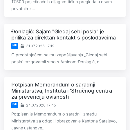
17.500 pojedinačnih dijagnostičkih pregleda u osam
privatnih z...
Đonlagić: Sajam "Gledaj sebi posla" je
prilika za direktan kontakt s poslodavcima
BiH
31.07.2026 17:19
O predstojećem sajmu zapošljavanja „Gledaj sebi
posla“ razgovarali smo s Aminom Đonlagić, d...
Potpisan Memorandum o saradnji
Ministarstva, Instituta i 'Stručnog centra
za prevenciju ovisnosti
BiH
24.07.2026 17:45
Potpisan je Memorandum o saradnji između
Ministarstva za odgoj i obrazovanje Kantona Sarajevo,
Javne ustanove...