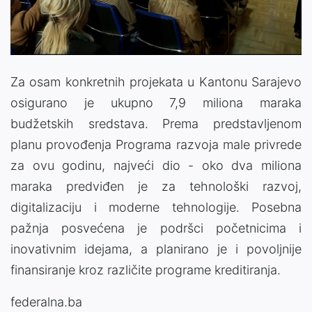
Video
Za osam konkretnih projekata u Kantonu Sarajevo
osigurano je ukupno 7,9 miliona maraka
budžetskih sredstava. Prema predstavljenom
planu provođenja Programa razvoja male privrede
za ovu godinu, najveći dio - oko dva miliona
maraka predviđen je za tehnološki razvoj,
digitalizaciju i moderne tehnologije. Posebna
pažnja posvećena je podršci početnicima i
inovativnim idejama, a planirano je i povoljnije
finansiranje kroz različite programe kreditiranja.
federalna.ba