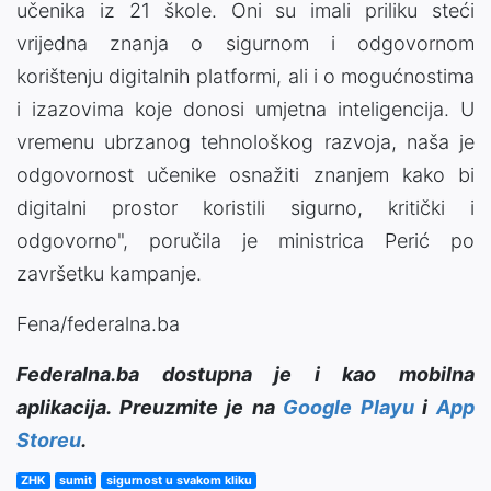
učenika iz 21 škole. Oni su imali priliku steći
vrijedna znanja o sigurnom i odgovornom
korištenju digitalnih platformi, ali i o mogućnostima
i izazovima koje donosi umjetna inteligencija. U
vremenu ubrzanog tehnološkog razvoja, naša je
odgovornost učenike osnažiti znanjem kako bi
digitalni prostor koristili sigurno, kritički i
odgovorno", poručila je ministrica Perić po
završetku kampanje.
Fena/federalna.ba
Federalna.ba dostupna je i kao mobilna
aplikacija. Preuzmite je na
Google Playu
i
App
Storeu
.
ZHK
sumit
sigurnost u svakom kliku