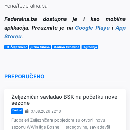
Fena/federalna.ba
Federalna.ba dostupna je i kao mobilna
aplikacija. Preuzmite je na
Google Playu
i
App
Storeu
.
FK Željezničar
južna tribina
stadion Grbavica
izgradnja
PREPORUČENO
Željezničar savladao BSK na početku nove
sezone
Fudbal
07.08.2026 22:13
Fudbaleri Željezničara pobjedom su otvorili novu
sezonu WWin lige Bosne i Hercegovine, savladavši