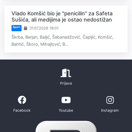
Vlado Komšić bio je "penicilin" za Safeta
Sušića, ali medijima je ostao nedostižan
Sport
31.07.2026 18:01
Škrba, Berjan, Baljić, Šabanadžović, Čapljić, Komšić,
Bahtić, Škoro, Mihajlović, B...
Prijava
Facebook
Youtube
Instagram