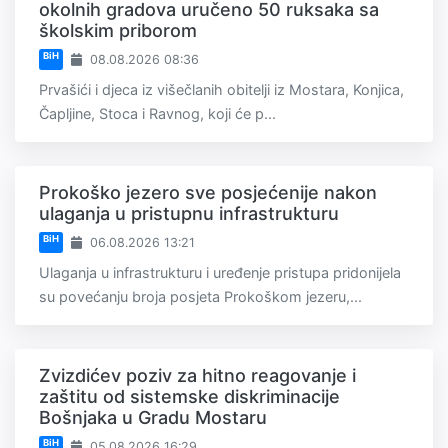
okolnih gradova uručeno 50 ruksaka sa
školskim priborom
BiH
08.08.2026 08:36
Prvašići i djeca iz višečlanih obitelji iz Mostara, Konjica,
Čapljine, Stoca i Ravnog, koji će p...
Prokoško jezero sve posjećenije nakon
ulaganja u pristupnu infrastrukturu
BiH
06.08.2026 13:21
Ulaganja u infrastrukturu i uređenje pristupa pridonijela
su povećanju broja posjeta Prokoškom jezeru,...
Zvizdićev poziv za hitno reagovanje i
zaštitu od sistemske diskriminacije
Bošnjaka u Gradu Mostaru
BiH
05.08.2026 16:29