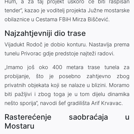
Hum, a za taj projekt uskoro će biti raspisan
tender“, kazao je voditelj projekta Južne mostarske
obilaznice u Cestama FBiH Mirza Biščević.
Najzahtjevniji dio trase
Vijadukt Rodoč je dobio konturu. Nastavlja prema
tunelu Privorac gdje predstoje najteži radovi.
„Imamo još oko 400 metara trase tunela za
probijanje, što je posebno zahtjevno zbog
privatnih objekata koji se nalaze u blizini. Moramo
biti pažljivi i zbog toga je u tom dijelu dinamika
nešto sporija“, navodi šef gradilišta Arif Krvavac.
Rasterećenje saobraćaja u
Mostaru