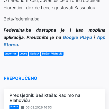
U narednom kolu, Juventus će u Torinu dočekati
Fiorentinu, dok će Lecce gostovati Sassuolou.
Beta/federalna.ba
Federalna.ba dostupna je i kao mobilna
aplikacija. Preuzmite je na
Google Playu
i
App
Storeu
.
Juventus
Lecce
Seria A
Dušan Vlahović
PREPORUČENO
Predsjednik Bešiktaša: Radimo na
Vlahoviću
Fudbal
05.08.2026 16:53