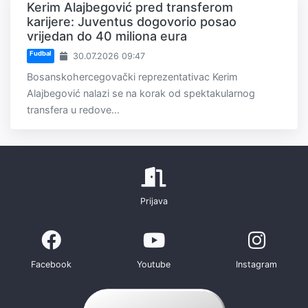
Kerim Alajbegović pred transferom
karijere: Juventus dogovorio posao
vrijedan do 40 miliona eura
Fudbal
30.07.2026 09:47
Bosanskohercegovački reprezentativac Kerim
Alajbegović nalazi se na korak od spektakularnog
transfera u redove...
Prijava
Facebook
Youtube
Instagram