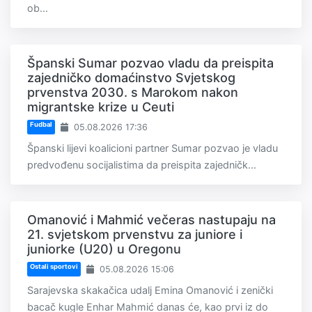
ob...
Španski Sumar pozvao vladu da preispita
zajedničko domaćinstvo Svjetskog
prvenstva 2030. s Marokom nakon
migrantske krize u Ceuti
Fudbal
05.08.2026 17:36
Španski lijevi koalicioni partner Sumar pozvao je vladu
predvođenu socijalistima da preispita zajedničk...
Omanović i Mahmić večeras nastupaju na
21. svjetskom prvenstvu za juniore i
juniorke (U20) u Oregonu
Ostali sportovi
05.08.2026 15:06
Sarajevska skakačica udalj Emina Omanović i zenički
bacač kugle Enhar Mahmić danas će, kao prvi iz do