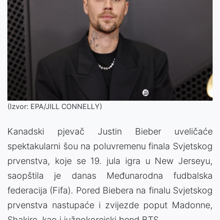
(Izvor: EPA/JILL CONNELLY)
Kanadski pjevač Justin Bieber uveličaće
spektakularni šou na poluvremenu finala Svjetskog
prvenstva, koje se 19. jula igra u New Jerseyu,
saopštila je danas Međunarodna fudbalska
federacija (Fifa). Pored Biebera na finalu Svjetskog
prvenstva nastupaće i zvijezde poput Madonne,
Shakire, kao i južnokorejski bend BTS.