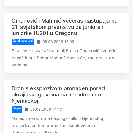
Omanović i Mahmić večeras nastupaju na
21. svjetskom prvenstvu za juniore i
juniorke (U20) u Oregonu
Ostali sportovi
05.08.2026 15:06
Sarajevska skakačica udalj Emina Omanović i zenički
bacač kugle Enhar Mahmić danas će, kao prvi iz do
sada naj...
Dron s eksplozivom pronađen pored
ukrajinskog aviona na aerodromu u
Njemačkoj
Svijet
05.08.2026 14:43
Na pisti aerodroma Leipzig-Halle u Njemačkoj
pronađen je dron opremljen eksplozivom i
detonatorom u blizini te...