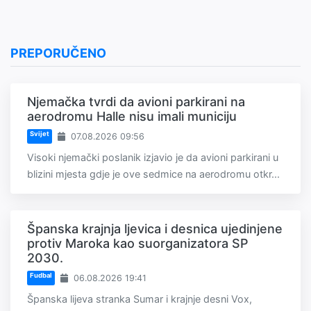
PREPORUČENO
Njemačka tvrdi da avioni parkirani na
aerodromu Halle nisu imali municiju
Svijet
07.08.2026 09:56
Visoki njemački poslanik izjavio je da avioni parkirani u
blizini mjesta gdje je ove sedmice na aerodromu otkr...
Španska krajnja ljevica i desnica ujedinjene
protiv Maroka kao suorganizatora SP
2030.
Fudbal
06.08.2026 19:41
Španska lijeva stranka Sumar i krajnje desni Vox,