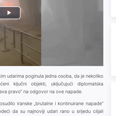
Play
Video
nskim udarima poginula jedna osoba, da je nekoliko
ni ključni objekti, uključujući diplomatska
žava pravo“ na odgovor na ove napade.
osudilo iranske „brutalne i kontinuirane napade“
eći da su najnoviji udari rano u srijedu ciljali