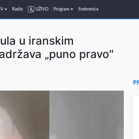
TV
Radio
UŽIVO
Program
Srebrenica
la u iranskim
adržava „puno pravo"
P