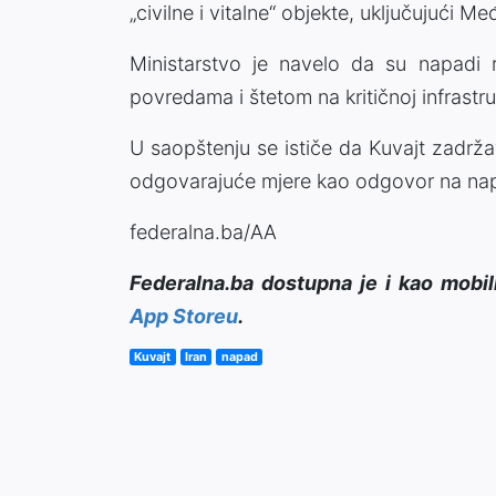
„civilne i vitalne“ objekte, uključujući 
Ministarstvo je navelo da su napadi r
povredama i štetom na kritičnoj infrastru
U saopštenju se ističe da Kuvajt zadrž
odgovarajuće mjere kao odgovor na na
federalna.ba/AA
Federalna.ba dostupna je i kao mobil
App Storeu
.
Kuvajt
Iran
napad