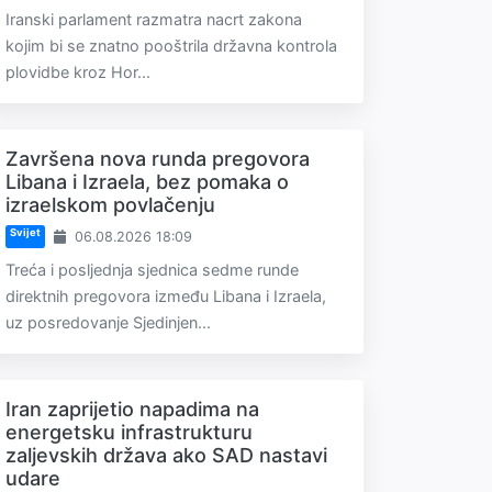
Iranski parlament razmatra nacrt zakona
kojim bi se znatno pooštrila državna kontrola
plovidbe kroz Hor...
Završena nova runda pregovora
Libana i Izraela, bez pomaka o
izraelskom povlačenju
Svijet
06.08.2026 18:09
Treća i posljednja sjednica sedme runde
direktnih pregovora između Libana i Izraela,
uz posredovanje Sjedinjen...
Iran zaprijetio napadima na
energetsku infrastrukturu
zaljevskih država ako SAD nastavi
udare