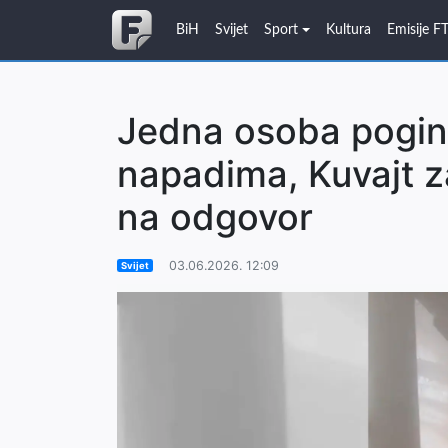
BiH
Svijet
Sport
Kultura
Emisije F
Jedna osoba poginu
napadima, Kuvajt z
na odgovor
03.06.2026. 12:09
Svijet