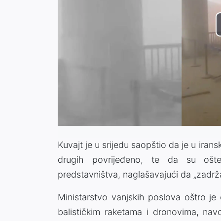
Kuvajt je u srijedu saopštio da je u ira
drugih povrijeđeno, te da su ošteće
predstavništva, naglašavajući da „zadr
Ministarstvo vanjskih poslova oštro je 
balističkim raketama i dronovima, navod