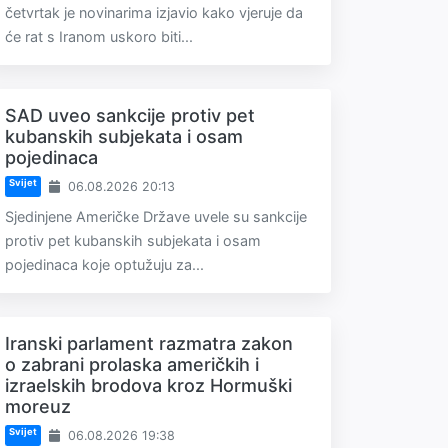
četvrtak je novinarima izjavio kako vjeruje da
će rat s Iranom uskoro biti...
SAD uveo sankcije protiv pet
kubanskih subjekata i osam
pojedinaca
Svijet
06.08.2026 20:13
Sjedinjene Američke Države uvele su sankcije
protiv pet kubanskih subjekata i osam
pojedinaca koje optužuju za...
Iranski parlament razmatra zakon
o zabrani prolaska američkih i
izraelskih brodova kroz Hormuški
moreuz
Svijet
06.08.2026 19:38