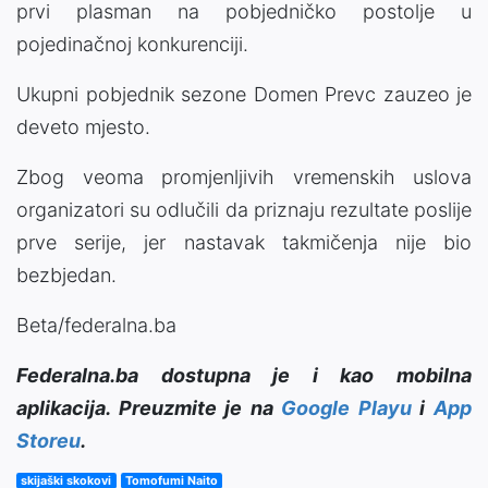
prvi plasman na pobjedničko postolje u
pojedinačnoj konkurenciji.
Ukupni pobjednik sezone Domen Prevc zauzeo je
deveto mjesto.
Zbog veoma promjenljivih vremenskih uslova
organizatori su odlučili da priznaju rezultate poslije
prve serije, jer nastavak takmičenja nije bio
bezbjedan.
Beta/federalna.ba
Federalna.ba dostupna je i kao mobilna
aplikacija. Preuzmite je na
Google Playu
i
App
Storeu
.
skijaški skokovi
Tomofumi Naito