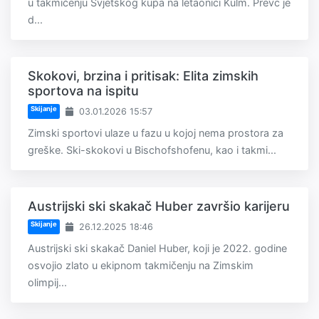
u takmičenju Svjetskog kupa na letaonici Kulm. Prevc je
d...
Skokovi, brzina i pritisak: Elita zimskih
sportova na ispitu
Skijanje
03.01.2026 15:57
Zimski sportovi ulaze u fazu u kojoj nema prostora za
greške. Ski-skokovi u Bischofshofenu, kao i takmi...
Austrijski ski skakač Huber završio karijeru
Skijanje
26.12.2025 18:46
Austrijski ski skakač Daniel Huber, koji je 2022. godine
osvojio zlato u ekipnom takmičenju na Zimskim
olimpij...