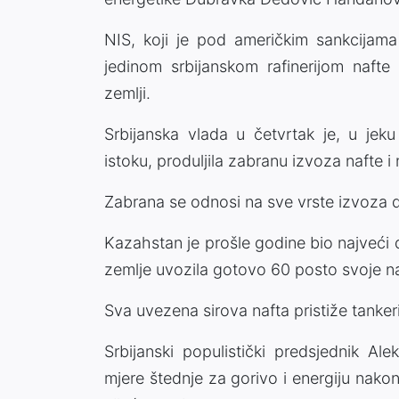
NIS, koji je pod američkim sankcijama
jedinom srbijanskom rafinerijom nafte
zemlji.
Srbijanska vlada u četvrtak je, u jek
istoku, produljila zabranu izvoza nafte i 
Zabrana se odnosi na sve vrste izvoza di
Kazahstan je prošle godine bio najveći do
zemlje uvozila gotovo 60 posto svoje na
Sva uvezena sirova nafta pristiže tanke
Srbijanski populistički predsjednik Al
mjere štednje za gorivo i energiju nako