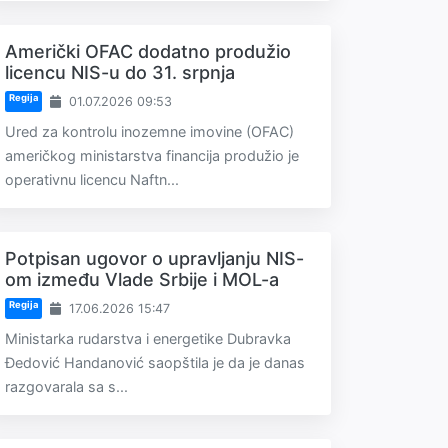
Američki OFAC dodatno produžio
licencu NIS-u do 31. srpnja
Regija
01.07.2026 09:53
Ured za kontrolu inozemne imovine (OFAC)
američkog ministarstva financija produžio je
operativnu licencu Naftn...
Potpisan ugovor o upravljanju NIS-
om između Vlade Srbije i MOL-a
Regija
17.06.2026 15:47
Ministarka rudarstva i energetike Dubravka
Đedović Handanović saopštila je da je danas
razgovarala sa s...