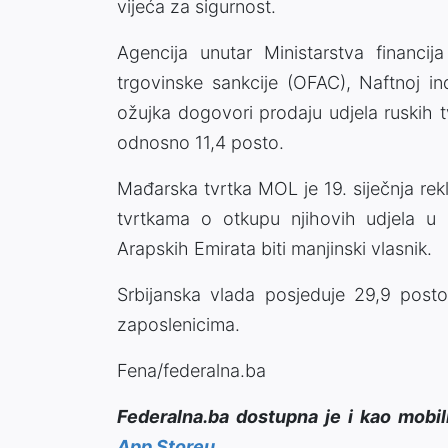
vijeća za sigurnost.
Agencija unutar Ministarstva financi
trgovinske sankcije (OFAC), Naftnoj in
ožujka dogovori prodaju udjela ruskih 
odnosno 11,4 posto.
Mađarska tvrtka MOL je 19. siječnja re
tvrtkama o otkupu njihovih udjela u
Arapskih Emirata biti manjinski vlasnik.
Srbijanska vlada posjeduje 29,9 posto
zaposlenicima.
Fena/federalna.ba
Federalna.ba dostupna je i kao mobil
App Storeu
.