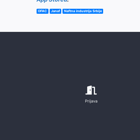
OFAC
Janaf
Naftna industrija Srbije
Prijava