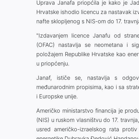
Uprava Janafa priopćila je kako je Ja
Hrvatske ishodio licencu za nastavak i
nafte sklopljenog s NIS-om do 17. travn
"Izdavanjem licence Janafu od stra
(OFAC) nastavlja se neometana i si
položajem Republike Hrvatske kao energ
u priopćenju.
Janaf, ističe se, nastavlja s odgo
međunarodnim propisima, kao i sa strat
i Europske unije.
Američko ministarstvo financija je prod
(NIS) u ruskom vlasništvu do 17. travnja
usred američko-izraelskog rata protiv 
energetike Dubravka Đedović Handanov