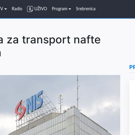
TV
Radio
UŽIVO
Program
Srebrenica
a za transport nafte
a
P