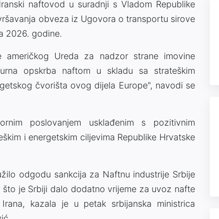
dranski naftovod u suradnji s Vladom Republike
zvršavanja obveza iz Ugovora o transportu sirove
ja 2026. godine.
ne američkog Ureda za nadzor strane imovine
gurna opskrba naftom u skladu sa strateškim
etskog čvorišta ovog dijela Europe", navodi se
vornim poslovanjem usklađenim s pozitivnim
eškim i energetskim ciljevima Republike Hrvatske
užilo odgodu sankcija za Naftnu industrije Srbije
, što je Srbiji dalo dodatno vrijeme za uvoz nafte
Irana, kazala je u petak srbijanska ministrica
ić.