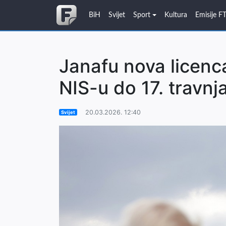
BiH
Svijet
Sport
Kultura
Emisije F
Janafu nova licenc
NIS-u do 17. travnj
20.03.2026. 12:40
Svijet