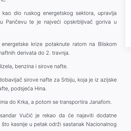
 kao dio ruskog energetskog sektora, upravlja
 u Pančevu te je najveći opskrbljivač goriva u
u energetske krize potaknute ratom na Bliskom
naftnih derivata do 2. travnja.
zela, benzina i sirove nafte.
bavljač sirove nafte za Srbiju, koja je iz azijske
fte, podsjeća Hina.
rima do Krka, a potom se transportira Janafom.
eksandar Vučić je rekao da će najaviti dodatne
n što kasnije u petak održi sastanak Nacionalnog