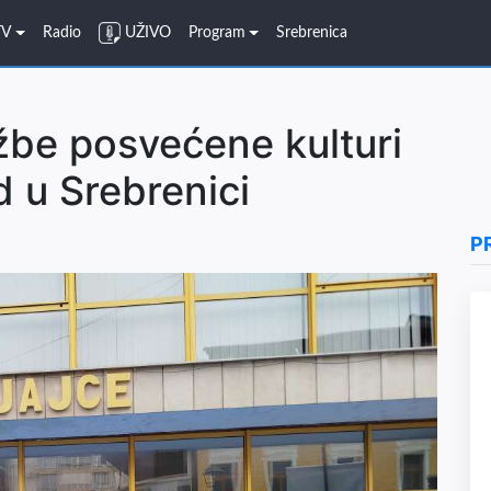
TV
Radio
UŽIVO
Program
Srebrenica
žbe posvećene kulturi
d u Srebrenici
P