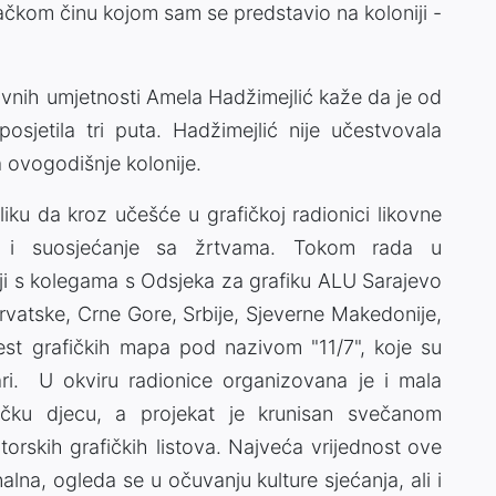
lačkom činu kojom sam se predstavio na koloniji -
kovnih umjetnosti Amela Hadžimejlić kaže da je od
osjetila tri puta. Hadžimejlić nije učestvovala
sa ovogodišnje kolonije.
iku da kroz učešće u grafičkoj radionici likovne
e i suosjećanje sa žrtvama. Tokom rada u
ji s kolegama s Odsjeka za grafiku ALU Sarajevo
Hrvatske, Crne Gore, Srbije, Sjeverne Makedonije,
aest grafičkih mapa pod nazivom "11/7", koje su
i. U okviru radionice organizovana je i mala
ničku djecu, a projekat je krunisan svečanom
orskih grafičkih listova. Najveća vrijednost ove
alna, ogleda se u očuvanju kulture sjećanja, ali i