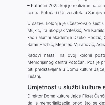
– Potočari 2025 koji je realiziran na 
centra Potočari i Univerziteta u Sarajevu
U sazivu kolonije je učestvovalo šest 
Mujkić, Ira Skopljak Viteškić, Adi Karai
kao i alumni akademije Džeko Hodžić, S
Samir Hažbić, Mehmed Muratiović, Adna
Radovi nastali na ovoj kolonii post
Memorijalnog centra Potočari. Poslije p
biti predstavljena u Domu kulture Jajce
Tešanj.
Umjetnost u službi kulture 
Direktor Doma kulture Jajce Fikret Čanča
da je memorijalizacija onog što se des