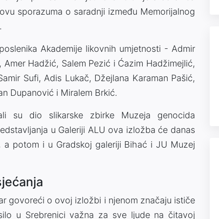
osnovu sporazuma o saradnji između Memorijalnog
.
uposlenika Akademije likovnih umjetnosti - Admir
lo, Amer Hadžić, Salem Pezić i Ćazim Hadžimejlić,
amir Sufi, Adis Lukač, Džejlana Karaman Pašić,
n Dupanović i Miralem Brkić.
ali su dio slikarske zbirke Muzeja genocida
redstavljanja u Galeriji ALU ova izložba će danas
, a potom i u Gradskoj galeriji Bihać i JU Muzej
sjećanja
r govoreći o ovoj izložbi i njenom značaju ističe
ilo u Srebrenici važna za sve ljude na čitavoj