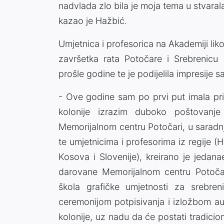
nadvlada zlo bila je moja tema u stvara
kazao je Hažbić.
Umjetnica i profesorica na Akademiji li
završetka rata Potočare i Srebrenicu p
prošle godine te je podijelila impresije 
- Ove godine sam po prvi put imala pril
kolonije izrazim duboko poštovanj
Memorijalnom centru Potočari, u saradn
te umjetnicima i profesorima iz regije (
Kosova i Slovenije), kreirano je jedan
darovane Memorijalnom centru Potočar
škola grafičke umjetnosti za srebre
ceremonijom potpisivanja i izložbom aut
kolonije, uz nadu da će postati tradicion