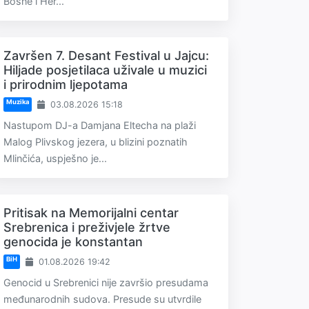
Bosne i Her...
Završen 7. Desant Festival u Jajcu:
Hiljade posjetilaca uživale u muzici
i prirodnim ljepotama
Muzika
03.08.2026 15:18
Nastupom DJ-a Damjana Eltecha na plaži
Malog Plivskog jezera, u blizini poznatih
Mlinčića, uspješno je...
Pritisak na Memorijalni centar
Srebrenica i preživjele žrtve
genocida je konstantan
BiH
01.08.2026 19:42
Genocid u Srebrenici nije završio presudama
međunarodnih sudova. Presude su utvrdile