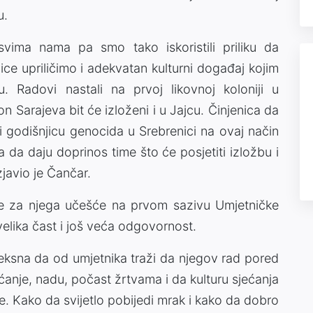
u.
vima nama pa smo tako iskoristili priliku da
ce upriličimo i adekvatan kulturni događaj kojim
. Radovi nastali na prvoj likovnoj koloniji u
 Sarajeva bit će izloženi i u Jajcu. Činjenica da
ti godišnjicu genocida u Srebrenici na ovaj način
a da daju doprinos time što će posjetiti izložbu i
zjavio je Čančar.
 je za njega učešće na prvom sazivu Umjetničke
velika čast i još veća odgovornost.
leksna da od umjetnika traži da njegov rad pored
ćanje, nadu, počast žrtvama i da kulturu sjećanja
te. Kako da svijetlo pobijedi mrak i kako da dobro