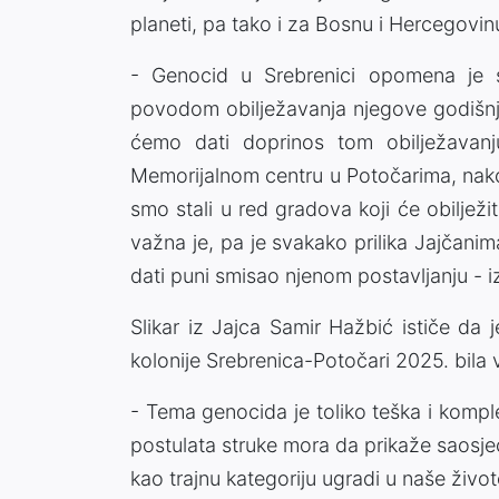
planeti, pa tako i za Bosnu i Hercegovin
- Genocid u Srebrenici opomena je s
povodom obilježavanja njegove godišnji
ćemo dati doprinos tom obilježavanju
Memorijalnom centru u Potočarima, nakon
smo stali u red gradova koji će obilježi
važna je, pa je svakako prilika Jajčanim
dati puni smisao njenom postavljanju - i
Slikar iz Jajca Samir Hažbić ističe da
kolonije Srebrenica-Potočari 2025. bila 
- Tema genocida je toliko teška i komp
postulata struke mora da prikaže saosje
kao trajnu kategoriju ugradi u naše živo