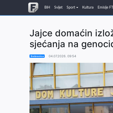
BiH
Svijet
Sport
Kultura
Emisije F
Jajce domaćin izlo
sjećanja na genoci
04.07.2026. 09:54
Srebrenica