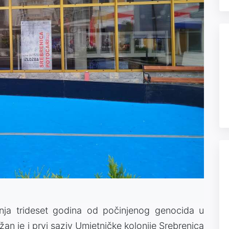
ja trideset godina od počinjenog genocida u
an je i prvi saziv Umjetničke kolonije Srebrenica