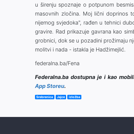
u širenju spoznaje o potpunom besmislu,
masovnih zločina. Moj lični doprinos t
nijemog svjedoka", rađen u tehnici du
gravire. Rad prikazuje gavrana kao sim
grobnici, dok se u pozadini prožimaju njež
molitvi i nada - istakla je Hadžimejlić.
federalna.ba/Fena
Federalna.ba dostupna je i kao mobil
App Storeu
.
Srebrenica
Jajce
izložba