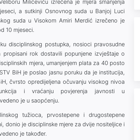
eliboru Milićeviću izrečena je mjera smanjenja
eseci, a sutkinji Osnovnog suda u Banjoj Luci
nskog suda u Visokom Amiri Merdić izrečeno je
d 10 mjeseci.
ku disciplinskog postupka, nosioci pravosudne
propisani rok dostavili popunjene izvještaje o
disciplinskih mjera, umanjenjem plata za 40 posto
TV BiH je poslao jasnu poruku da je institucija,
H, čvrsto opredijeljena očuvanju visokog nivoa
funkcija i vraćanju povjerenja javnosti u
edeno je u saopćenju.
inskog tužioca, prvostepene i drugostepene
, donio je disciplinske mjere za dvije nositeljice i
vedeno je također.