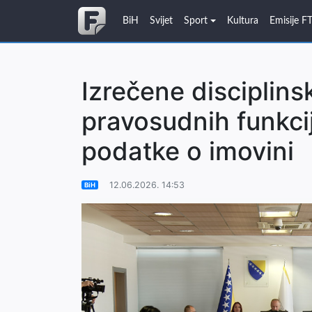
BiH
Svijet
Sport
Kultura
Emisije F
Izrečene disciplins
pravosudnih funkcija
podatke o imovini
12.06.2026. 14:53
BiH