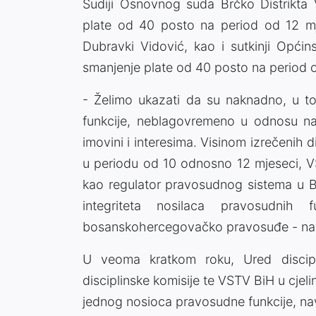
Sudiji Osnovnog suda Brčko Distrikta V
plate od 40 posto na period od 12 mj
Dubravki Vidović, kao i sutkinji Opći
smanjenje plate od 40 posto na period o
- Želimo ukazati da su naknadno, u to
funkcije, neblagovremeno u odnosu na 
imovini i interesima. Visinom izrečenih 
u periodu od 10 odnosno 12 mjeseci, VS
kao regulator pravosudnog sistema u Bi
integriteta nosilaca pravosudnih 
bosanskohercegovačko pravosuđe - nav
U veoma kratkom roku, Ured discipl
disciplinske komisije te VSTV BiH u cjelini
jednog nosioca pravosudne funkcije, na