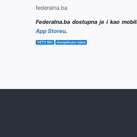
federalna.ba
Federalna.ba dostupna je i kao mobil
App Storeu
.
VSTV BiH
disciplinske mjere