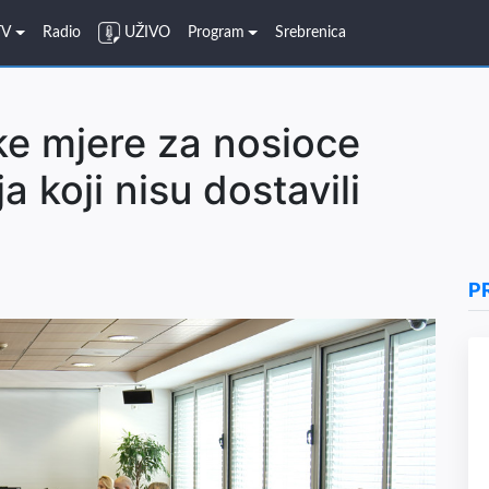
TV
Radio
UŽIVO
Program
Srebrenica
ke mjere za nosioce
 koji nisu dostavili
P