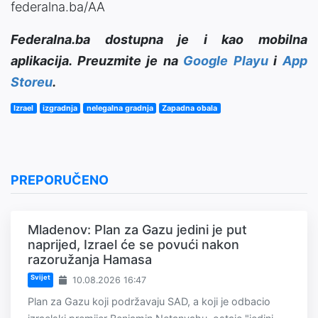
federalna.ba/AA
Federalna.ba dostupna je i kao mobilna
aplikacija. Preuzmite je na
Google Playu
i
App
Storeu
.
Izrael
izgradnja
nelegalna gradnja
Zapadna obala
PREPORUČENO
Mladenov: Plan za Gazu jedini je put
naprijed, Izrael će se povući nakon
razoružanja Hamasa
Svijet
10.08.2026 16:47
Plan za Gazu koji podržavaju SAD, a koji je odbacio