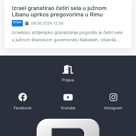
Izrael granatirao četiri sela u južnom
Libanu uprkos pregovorima u Rimu
Svijet
09.08.2026 12:39
Izraelsko artiljerijsko granatiranje pogodilo je četiri sela
u južnom libanskom guvernoratu Nabatieh, objavila...
Prijava
Facebook
Youtube
Instagram