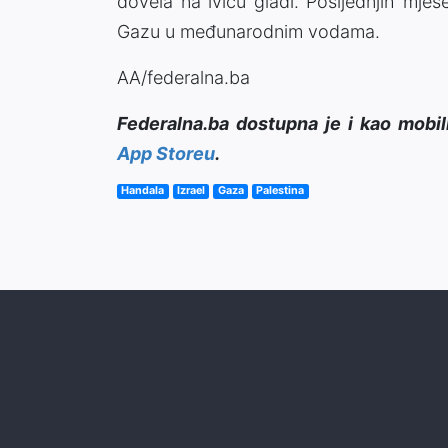
dovela na ivicu gladi. Posljednjih mje
Gazu u međunarodnim vodama.
AA/federalna.ba
Federalna.ba dostupna je i kao mobil
App Storeu
.
Handala
Izrael
Gaza
Palestina