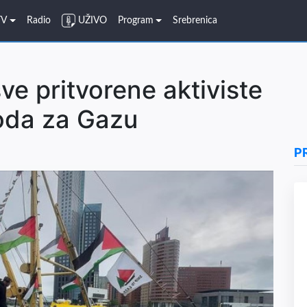
TV
Radio
UŽIVO
Program
Srebrenica
ve pritvorene aktiviste
oda za Gazu
P