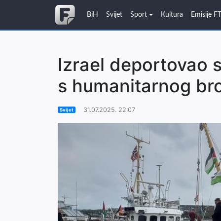
BiH
Svijet
Sport
Kultura
Emisije F
Izrael deportovao s
s humanitarnog br
31.07.2025. 22:07
Svijet