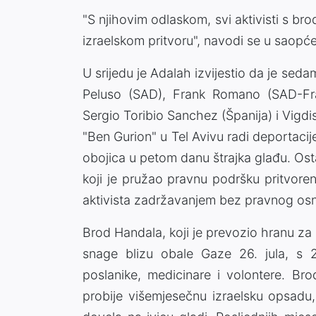
"S njihovim odlaskom, svi aktivisti s br
izraelskom pritvoru", navodi se u saopće
U srijedu je Adalah izvijestio da je seda
Peluso (SAD), Frank Romano (SAD-Fran
Sergio Toribio Sanchez (Španija) i Vig
"Ben Gurion" u Tel Avivu radi deportacije
obojica u petom danu štrajka glađu. Osta
koji je pružao pravnu podršku pritvoren
aktivista zadržavanjem bez pravnog osn
Brod Handala, koji je prevozio hranu za b
snage blizu obale Gaze 26. jula, s 2
poslanike, medicinare i volontere. Bro
probije višemjesečnu izraelsku opsadu,