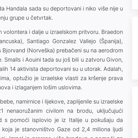
oda Handala sada su deportovani i niko više nije u
nju grupe u četvrtak.
m volontera i dalje u izraelskom pritvoru. Braedon
cuska), Santiago Gonzalez Vallejo (Španija),
dis Bjorvand (Norveška) prebačeni su na aerodrom
. Smalls i Aouini tada su još bili u zatvoru Givon,
lih 14 aktivista deportovani su u utorak. Adalah,
ima, optužio je izraelske vlasti za kršenje prava
ova i izlaganjem lošim uslovima.
ebe, namirnice i lijekove, zaplijenile su izraelske
1 nenaoružanim civilom na brodu, uključujući
d s pomoći isplovio je iz Italije u pokušaju da
 koja je stanovništvo Gaze od 2,4 miliona ljudi