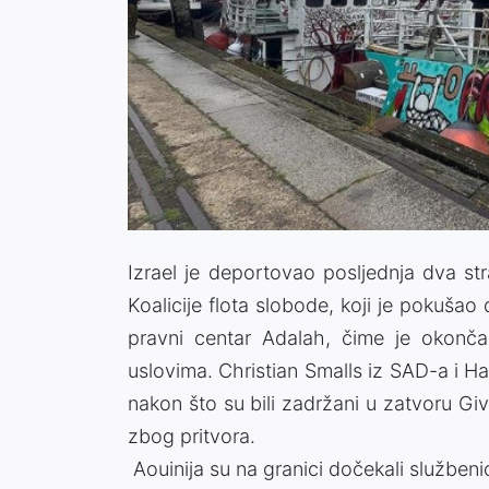
Izrael je deportovao posljednja dva st
Koalicije flota slobode, koji je pokuša
pravni centar Adalah, čime je okonč
uslovima. Christian Smalls iz SAD-a i H
nakon što su bili zadržani u zatvoru Giv
zbog pritvora.
Aouinija su na granici dočekali službeni