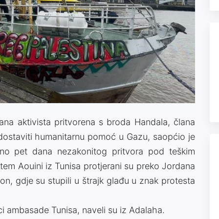
rana aktivista pritvorena s broda Handala, člana
o dostaviti humanitarnu pomoć u Gazu, saopćio je
ano pet dana nezakonitog pritvora pod teškim
atem Aouini iz Tunisa protjerani su preko Jordana
on, gdje su stupili u štrajk glađu u znak protesta
ci ambasade Tunisa, naveli su iz Adalaha.