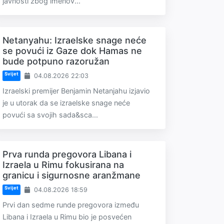
javnosti zbog imenov...
Netanyahu: Izraelske snage neće
se povući iz Gaze dok Hamas ne
bude potpuno razoružan
Svijet
04.08.2026 22:03
Izraelski premijer Benjamin Netanjahu izjavio
je u utorak da se izraelske snage neće
povući sa svojih sada&sca...
Prva runda pregovora Libana i
Izraela u Rimu fokusirana na
granicu i sigurnosne aranžmane
Svijet
04.08.2026 18:59
Prvi dan sedme runde pregovora između
Libana i Izraela u Rimu bio je posvećen