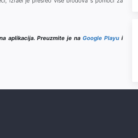
seci, Izrael je presreo više brodova s pomoći za
na aplikacija. Preuzmite je na
Google Playu
i