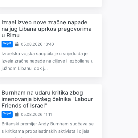
Izrael izveo nove zračne napade
na jug Libana uprkos pregovorima
u Rimu
Svijet
05.08.2026 13:40
Izraelska vojska saopćila je u srijedu da je
izvela zračne napade na ciljeve Hezbollaha u
južnom Libanu, dok j...
Burnham na udaru kritika zbog
imenovanja bivšeg čelnika "Labour
Friends of Israel"
Svijet
05.08.2026 11:11
Britanski premijer Andy Burnham suočava se
s kritikama propalestinskih aktivista i dijela