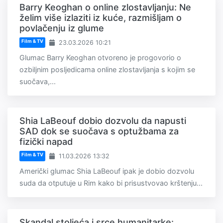
Barry Keoghan o online zlostavljanju: Ne
želim više izlaziti iz kuće, razmišljam o
povlačenju iz glume
Film & TV
23.03.2026 10:21
Glumac Barry Keoghan otvoreno je progovorio o
ozbiljnim posljedicama online zlostavljanja s kojim se
suočava,...
Shia LaBeouf dobio dozvolu da napusti
SAD dok se suočava s optužbama za
fizički napad
Film & TV
11.03.2026 13:32
Američki glumac Shia LaBeouf ipak je dobio dozvolu
suda da otputuje u Rim kako bi prisustvovao krštenju...
Skandal stoljeća i srce humanitarke: