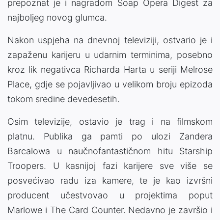
prepoznat je i nagradom Soap Opera Digest za
najboljeg novog glumca.
Nakon uspjeha na dnevnoj televiziji, ostvario je i
zapaženu karijeru u udarnim terminima, posebno
kroz lik negativca Richarda Harta u seriji
Melrose
Place
, gdje se pojavljivao u velikom broju epizoda
tokom sredine devedesetih.
Osim televizije, ostavio je trag i na filmskom
platnu. Publika ga pamti po ulozi Zandera
Barcalowa u naučnofantastičnom hitu
Starship
Troopers
. U kasnijoj fazi karijere sve više se
posvećivao radu iza kamere, te je kao izvršni
producent učestvovao u projektima poput
Marlowe
i
The Card Counter
. Nedavno je završio i