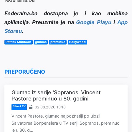
Federalna.ba dostupna je i kao mobilna
aplikacija. Preuzmite je na
Google Playu
i
App
Storeu
.
Patrick Muldoon
glumac
preminuo
Hollywood
PREPORUČENO
Glumac iz serije 'Sopranos' Vincent
Pastore preminuo u 80. godini
Film & TV
02.08.2026 13:18
Vincent Pastore, glumac najpoznatiji po ulozi
Salvatorea Bonpensiera u TV seriji Sopranos, preminuo
je u 80. g...