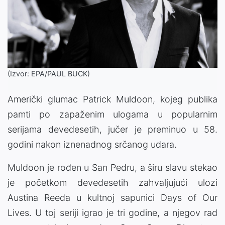
(Izvor: EPA/PAUL BUCK)
Američki glumac
Patrick Muldoon
, kojeg publika
pamti po zapaženim ulogama u popularnim
serijama devedesetih, jučer je preminuo u 58.
godini nakon iznenadnog srčanog udara.
Muldoon je rođen u
San Pedru
, a širu slavu stekao
je početkom devedesetih zahvaljujući ulozi
Austina Reeda u kultnoj sapunici
Days of Our
Lives
. U toj seriji igrao je tri godine, a njegov rad