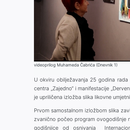
videoprilog Muhameda Čabrića (Dnevnik 1)
U okviru obilježavanja 25 godina rada I
centra „Zajedno“ i manifestacije „Derve
je upriličena izložba slika likovne umjetn
Prvom samostalnom izložbom slika zavič
zvanično počeo program ovogodišnje man
godišnjice od osnivanja Internaciona