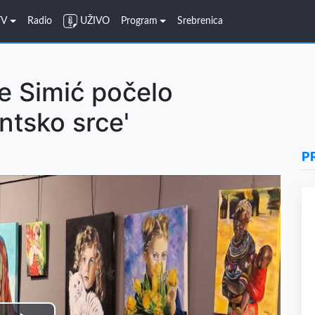
TV
Radio
UŽIVO
Program
Srebrenica
ke Simić počelo
ntsko srce'
P