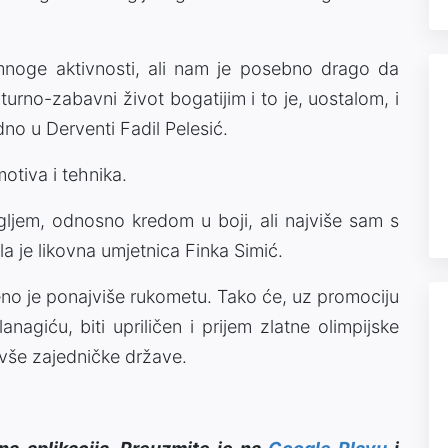
mnoge aktivnosti, ali nam je posebno drago da
turno-zabavni život bogatijim i to je, uostalom, i
no u Derventi Fadil Pelesić.
motiva i tehnika.
gljem, odnosno kredom u boji, ali najviše sam s
la je likovna umjetnica Finka Simić.
o je ponajviše rukometu. Tako će, uz promociju
nagiću, biti upriličen i prijem zlatne olimpijske
ivše zajedničke države.