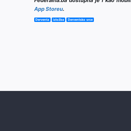
Federalna.ba dostupna je i kao mobil
App Storeu
.
Derventa
izložba
Derventsko srce