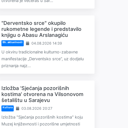
otvorena je večeras u Sar...
"Derventsko srce" okupilo
rukometne legende i predstavilo
knjigu o Abasu Arslanagiću
Bh. aktuelnosti
04.08.2026 14:39
U okviru tradicionalne kulturno-zabavne
manifestacije „Derventsko srce“, uz dodjelu
priznanja najz...
Izložba 'Sjećanja pozorišnih
kostima' otvorena na Vilsonovom
šetalištu u Sarajevu
Kultura
03.08.2026 20:27
Izložba "Sjećanja pozorišnih kostima" koju
Muzej književnosti i pozorišne umjetnosti