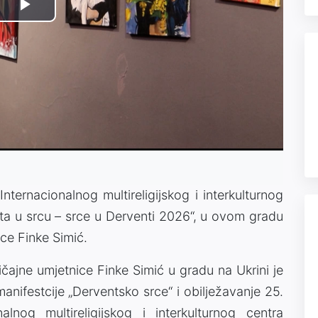
Play
Video
nternacionalnog multireligijskog i interkulturnog
nta u srcu – srce u Derventi 2026“, u ovom gradu
ice Finke Simić.
ajne umjetnice Finke Simić u gradu na Ukrini je
ifestcije „Derventsko srce“ i obilježavanje 25.
lnog multireligijskog i interkulturnog centra