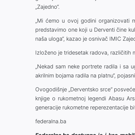
„Zajedno“.
„Mi ćemo u ovoj godini organizovati 
predstavimo one koji u Derventi čine kul
naša uloga“, kazao je osnivač IMIC Zajed
Izloženo je tridesetak radova, različitih 
„Nekad sam neke portrete radila i sa u
akrilnim bojama radila na platnu“, pojasni
Ovogodišnje „Derventsko srce“ posvećen
knjige o rukometnoj legendi Abasu Arsla
generacije rukometne reperezentacije b
federalna.ba