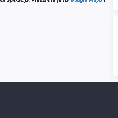
na aplikacija. Preuzmite je na
Google Playu
i