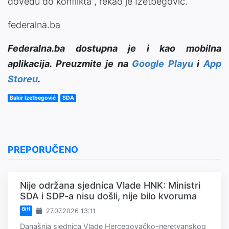
dovedu do konflikta", rekao je Izetbegović.
federalna.ba
Federalna.ba dostupna je i kao mobilna
aplikacija. Preuzmite je na
Google Playu
i
App
Storeu
.
Bakir Izetbegović
SDA
PREPORUČENO
Nije održana sjednica Vlade HNK: Ministri
SDA i SDP-a nisu došli, nije bilo kvoruma
BiH
27.07.2026 13:11
Današnja sjednica Vlade Hercegovačko-neretvanskog