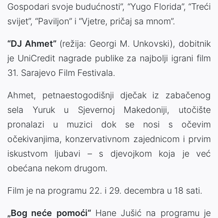
Gospodari svoje budućnosti”, “Yugo Florida”, “Treći
svijet”, “Paviljon” i “Vjetre, pričaj sa mnom”.
“DJ Ahmet”
(režija: Georgi M. Unkovski), dobitnik
je UniCredit nagrade publike za najbolji igrani film
31. Sarajevo Film Festivala.
Ahmet, petnaestogodišnji dječak iz zabačenog
sela Yuruk u Sjevernoj Makedoniji, utočište
pronalazi u muzici dok se nosi s očevim
očekivanjima, konzervativnom zajednicom i prvim
iskustvom ljubavi – s djevojkom koja je već
obećana nekom drugom.
Film je na programu 22. i 29. decembra u 18 sati.
„Bog neće pomoći“
Hane Jušić na programu je