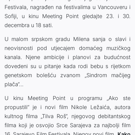
Festivala, nagrađen na festivalima u Vancouveru i
Sofiji, u kinu Meeting Point gledajte 23. i 30.
decembra u 18 sati.
U malom srpskom gradu Milena sanja o slavi i
neovisnosti pod utjecajem domaćeg muzičkog
kanala. Njene ambicije i planovi za budućnost
dovedeni su u pitanje kada rodi bebu s rijetkom
genetskom bolešću zvanom „Sindrom mačijeg
plača“…
U kinu Meeting Point u programu „Ako ste
propustili“ je i novi film Nikole Ležaića, autora
kultnog filma „Tilva Roš“, njegovog debitantskog
filma koji je osvojio Srce Sarajeva za najbolji film
16. Sarajevo Film Festivala. Njegov novi film
„Kako