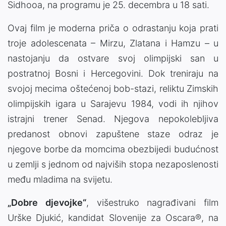
Sidhooa, na programu je 25. decembra u 18 sati.
Ovaj film je moderna priča o odrastanju koja prati
troje adolescenata – Mirzu, Zlatana i Hamzu – u
nastojanju da ostvare svoj olimpijski san u
postratnoj Bosni i Hercegovini. Dok treniraju na
svojoj mecima oštećenoj bob-stazi, reliktu Zimskih
olimpijskih igara u Sarajevu 1984, vodi ih njihov
istrajni trener Senad. Njegova nepokolebljiva
predanost obnovi zapuštene staze odraz je
njegove borbe da momcima obezbijedi budućnost
u zemlji s jednom od najviših stopa nezaposlenosti
među mladima na svijetu.
„Dobre djevojke“
, višestruko nagrađivani film
Urške Djukić, kandidat Slovenije za Oscara®, na