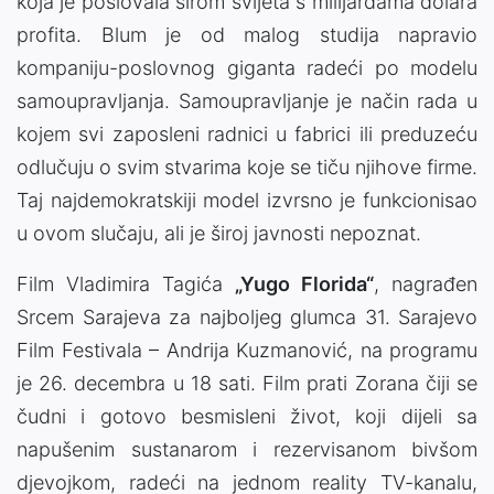
koja je poslovala širom svijeta s milijardama dolara
profita. Blum je od malog studija napravio
kompaniju-poslovnog giganta radeći po modelu
samoupravljanja. Samoupravljanje je način rada u
kojem svi zaposleni radnici u fabrici ili preduzeću
odlučuju o svim stvarima koje se tiču njihove firme.
Taj najdemokratskiji model izvrsno je funkcionisao
u ovom slučaju, ali je široj javnosti nepoznat.
Film Vladimira Tagića
„Yugo Florida“
, nagrađen
Srcem Sarajeva za najboljeg glumca 31. Sarajevo
Film Festivala – Andrija Kuzmanović, na programu
je 26. decembra u 18 sati. Film prati Zorana čiji se
čudni i gotovo besmisleni život, koji dijeli sa
napušenim sustanarom i rezervisanom bivšom
djevojkom, radeći na jednom reality TV-kanalu,