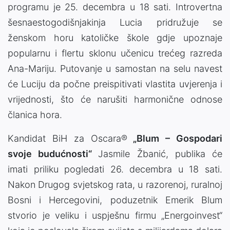
programu je 25. decembra u 18 sati. Introvertna
šesnaestogodišnjakinja Lucia pridružuje se
ženskom horu katoličke škole gdje upoznaje
popularnu i flertu sklonu učenicu trećeg razreda
Ana-Mariju. Putovanje u samostan na selu navest
će Luciju da počne preispitivati vlastita uvjerenja i
vrijednosti, što će narušiti harmonične odnose
članica hora.
Kandidat BiH za Oscara®
„Blum – Gospodari
svoje budućnosti“
Jasmile Žbanić, publika će
imati priliku pogledati 26. decembra u 18 sati.
Nakon Drugog svjetskog rata, u razorenoj, ruralnoj
Bosni i Hercegovini, poduzetnik Emerik Blum
stvorio je veliku i uspješnu firmu „Energoinvest“