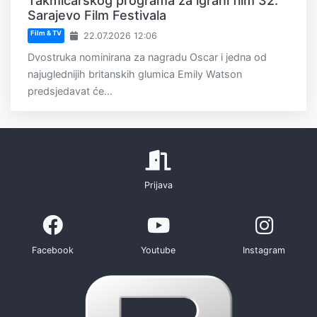
Takmičarskog programa za igrani film 32.
Sarajevo Film Festivala
Film & TV
22.07.2026 12:06
Dvostruka nominirana za nagradu Oscar i jedna od
najuglednijih britanskih glumica Emily Watson
predsjedavat će...
Prijava
Facebook
Youtube
Instagram