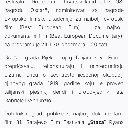
festivalu u Rotterdamu, hrvatski kandidat za 98.
nagradu Oscar®, nomininovan za nagrade
Evropske filmske akademije za najbolji evropski
film (Best European Film) i za najbolji
dokumentarni film (Best European Documentary),
na programu je 24. i 30. decembra u 20 sati.
Građani grada Rijeke, kojeg Talijani zovu Fiume,
prepričavaju, rekonstruiraju i reinterpretiraju
bizarnu priču o šesnaestomjesečnoj okupaciji
njihovog grada 1919. godine koju je proveo
talijanski pjesnik, dendi i propovjednik rata
Gabriele D’Annunzio.
Dobitnik nagrade publike za najbolji dokumentarni
film 31. Sarajevo Film Festivala
„Staza“
Ryana