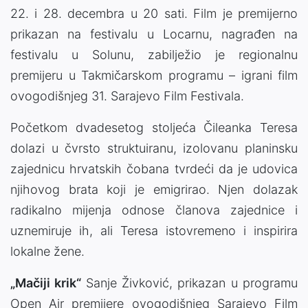
22. i 28. decembra u 20 sati. Film je premijerno
prikazan na festivalu u Locarnu, nagrađen na
festivalu u Solunu, zabilježio je regionalnu
premijeru u Takmičarskom programu – igrani film
ovogodišnjeg 31. Sarajevo Film Festivala.
Početkom dvadesetog stoljeća Čileanka Teresa
dolazi u čvrsto struktuiranu, izolovanu planinsku
zajednicu hrvatskih čobana tvrdeći da je udovica
njihovog brata koji je emigrirao. Njen dolazak
radikalno mijenja odnose članova zajednice i
uznemiruje ih, ali Teresa istovremeno i inspirira
lokalne žene.
„Mačiji krik“
Sanje Živković, prikazan u programu
Open Air premijere ovogodišnjeg Sarajevo Film