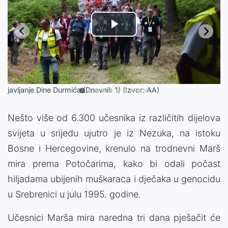
Play
Video
javljanje Dine Durmića (Dnevnik 1) (Izvor: AA)
Nešto više od 6.300 učesnika iz različitih dijelova
svijeta u srijedu ujutro je iz Nezuka, na istoku
Bosne i Hercegovine, krenulo na trodnevni Marš
mira prema Potočarima, kako bi odali počast
hiljadama ubijenih muškaraca i dječaka u genocidu
u Srebrenici u julu 1995. godine.
Učesnici Marša mira naredna tri dana pješačit će