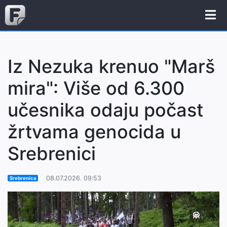
Iz Nezuka krenuo "Marš
mira": Više od 6.300
učesnika odaju počast
žrtvama genocida u
Srebrenici
08.07.2026. 09:53
Srebrenica