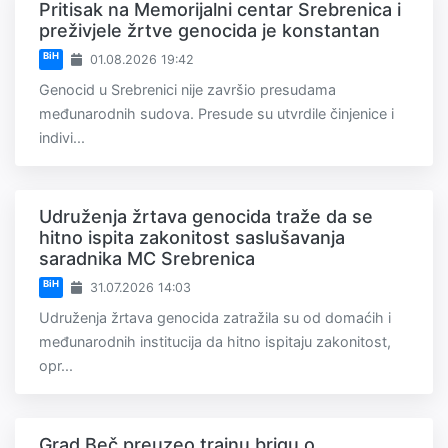
Pritisak na Memorijalni centar Srebrenica i
preživjele žrtve genocida je konstantan
BiH
01.08.2026 19:42
Genocid u Srebrenici nije završio presudama
međunarodnih sudova. Presude su utvrdile činjenice i
indivi...
Udruženja žrtava genocida traže da se
hitno ispita zakonitost saslušavanja
saradnika MC Srebrenica
BiH
31.07.2026 14:03
Udruženja žrtava genocida zatražila su od domaćih i
međunarodnih institucija da hitno ispitaju zakonitost,
opr...
Grad Beč preuzeo trajnu brigu o