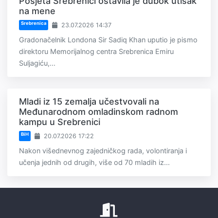
Posjeta Srebrenici ostavila je dubok utisak
na mene
Srebrenica
23.07.2026 14:37
Gradonačelnik Londona Sir Sadiq Khan uputio je pismo
direktoru Memorijalnog centra Srebrenica Emiru
Suljagiću,...
Mladi iz 15 zemalja učestvovali na
Međunarodnom omladinskom radnom
kampu u Srebrenici
BiH
20.07.2026 17:22
Nakon višednevnog zajedničkog rada, volontiranja i
učenja jednih od drugih, više od 70 mladih iz...