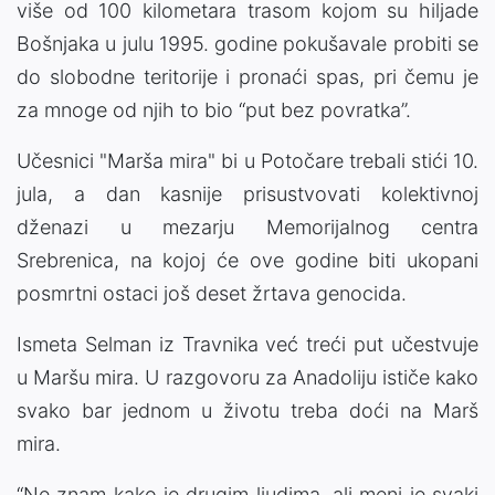
više od 100 kilometara trasom kojom su hiljade
Bošnjaka u julu 1995. godine pokušavale probiti se
do slobodne teritorije i pronaći spas, pri čemu je
za mnoge od njih to bio “put bez povratka”.
Učesnici "Marša mira" bi u Potočare trebali stići 10.
jula, a dan kasnije prisustvovati kolektivnoj
dženazi u mezarju Memorijalnog centra
Srebrenica, na kojoj će ove godine biti ukopani
posmrtni ostaci još deset žrtava genocida.
Ismeta Selman iz Travnika već treći put učestvuje
u Maršu mira. U razgovoru za Anadoliju ističe kako
svako bar jednom u životu treba doći na Marš
mira.
“Ne znam kako je drugim ljudima, ali meni je svaki