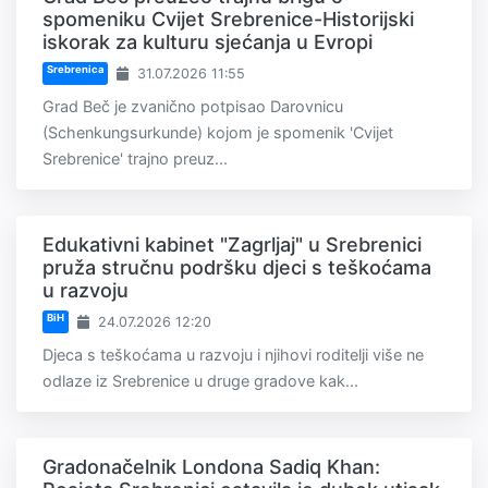
spomeniku Cvijet Srebrenice-Historijski
iskorak za kulturu sjećanja u Evropi
Srebrenica
31.07.2026 11:55
Grad Beč je zvanično potpisao Darovnicu
(Schenkungsurkunde) kojom je spomenik 'Cvijet
Srebrenice' trajno preuz...
Edukativni kabinet "Zagrljaj" u Srebrenici
pruža stručnu podršku djeci s teškoćama
u razvoju
BiH
24.07.2026 12:20
Djeca s teškoćama u razvoju i njihovi roditelji više ne
odlaze iz Srebrenice u druge gradove kak...
Gradonačelnik Londona Sadiq Khan: