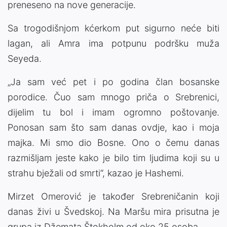
preneseno na nove generacije.
Sa trogodišnjom kćerkom put sigurno neće biti
lagan, ali Amra ima potpunu podršku muža
Seyeda.
„Ja sam već pet i po godina član bosanske
porodice. Čuo sam mnogo priča o Srebrenici,
dijelim tu bol i imam ogromno poštovanje.
Ponosan sam što sam danas ovdje, kao i moja
majka. Mi smo dio Bosne. Ono o čemu danas
razmišljam jeste kako je bilo tim ljudima koji su u
strahu bježali od smrti“, kazao je Hashemi.
Mirzet Omerović je također Srebreničanin koji
danas živi u Švedskoj. Na Maršu mira prisutna je
grupa iz Džemata Štokholm od oko 25 osoba.