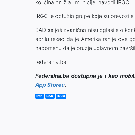
količina oružja i municije, navodi IRGC.
IRGC je optužio grupe koje su prevozile 
SAD se još zvanično nisu oglasile o kon
aprilu rekao da je Amerika ranije ove g
napomenu da je oružje uglavnom završil
federalna.ba
Federalna.ba dostupna je i kao mobil
App Storeu
.
Iran
SAD
IRGC