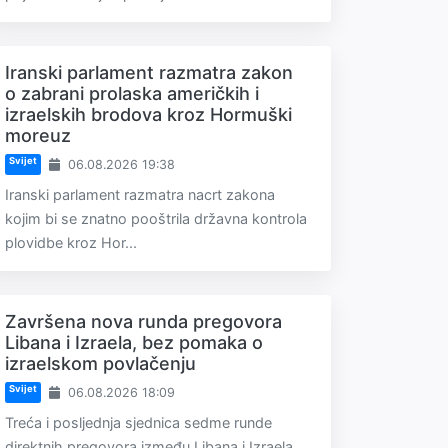
Iranski parlament razmatra zakon
o zabrani prolaska američkih i
izraelskih brodova kroz Hormuški
moreuz
Svijet
06.08.2026 19:38
Iranski parlament razmatra nacrt zakona
kojim bi se znatno pooštrila državna kontrola
plovidbe kroz Hor...
Završena nova runda pregovora
Libana i Izraela, bez pomaka o
izraelskom povlačenju
Svijet
06.08.2026 18:09
Treća i posljednja sjednica sedme runde
direktnih pregovora između Libana i Izraela,