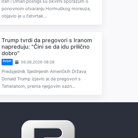
Iran i Oman postigli su okvirni sporazum o
ponovnom otvaranju Hormuškog moreuza,
objavio je u četvrtak...
Trump tvrdi da pregovori s Iranom
napreduju: "Čini se da idu prilično
dobro"
Svijet
06.08.2026 08:28
Predsjednik Sjedinjenih Američkih Država
Donald Trump izjavio je da pregovori s
Teheranom, prema njegovim sazn...