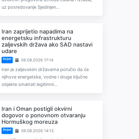
uz posredovanje Sjedinjen...
Iran zaprijetio napadima na
energetsku infrastrukturu
zaljevskih država ako SAD nastavi
udare
Svijet
06.08.2026 17:14
Iran je zaljevskim državama poručio da će
njihove energetske, vodne i druge ključne
objekte smatrati legitimni...
Iran i Oman postigli okvirni
dogovor o ponovnom otvaranju
Hormuškog moreuza
Svijet
06.08.2026 14:13