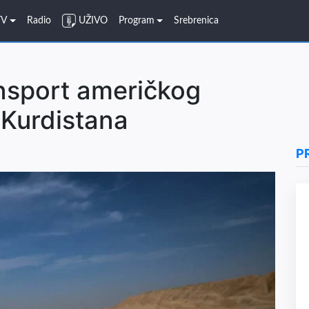
TV
Radio
UŽIVO
Program
Srebrenica
nsport američkog
 Kurdistana
P