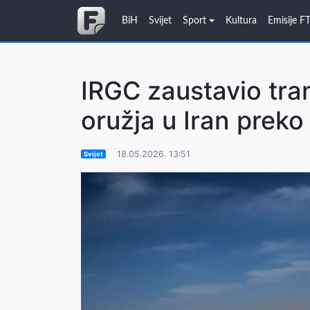
BiH
Svijet
Sport
Kultura
Emisije F
IRGC zaustavio tra
oružja u Iran preko
18.05.2026. 13:51
Svijet