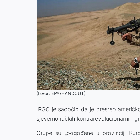
(Izvor: EPA/HANDOUT)
IRGC je saopćio da je presreo američko
sjevernoiračkih kontrarevolucionarnih g
Grupe su „pogođene u provinciji Kurdi