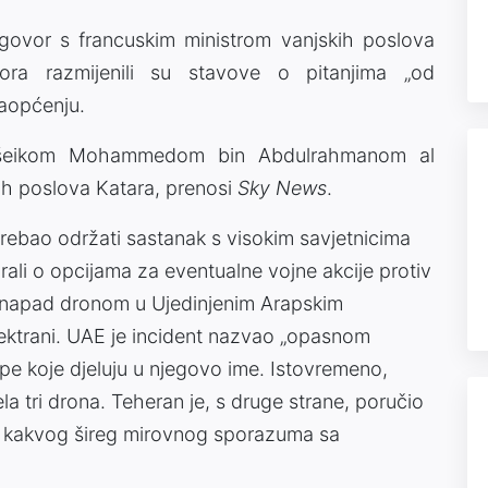
govor s francuskim ministrom vanjskih poslova
ra razmijenili su stavove o pitanjima „od
saopćenju.
a šeikom Mohammedom bin Abdulrahmanom al
ih poslova Katara, prenosi
Sky News
.
rebao održati sastanak s visokim savjetnicima
ali o opcijama za eventualne vojne akcije protiv
je napad dronom u Ujedinjenim Arapskim
lektrani. UAE je incident nazvao „opasnom
grupe koje djeluju u njegovo ime. Istovremeno,
ela tri drona. Teheran je, s druge strane, poručio
bilo kakvog šireg mirovnog sporazuma sa