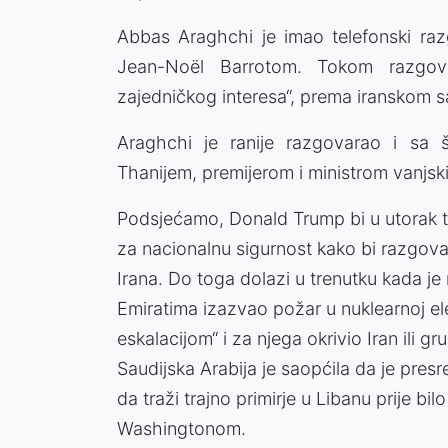
Abbas Araghchi je imao telefonski raz
Jean-Noël Barrotom. Tokom razgovo
zajedničkog interesa“, prema iranskom 
Araghchi je ranije razgovarao i s
Thanijem, premijerom i ministrom vanjsk
Podsjećamo, Donald Trump bi u utorak t
za nacionalnu sigurnost kako bi razgovar
Irana. Do toga dolazi u trenutku kada 
Emiratima izazvao požar u nuklearnoj e
eskalacijom“ i za njega okrivio Iran ili 
Saudijska Arabija je saopćila da je presr
da traži trajno primirje u Libanu prije 
Washingtonom.