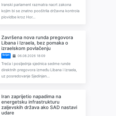
Iranski parlament razmatra nacrt zakona
kojim bi se znatno pooštrila državna kontrola
plovidbe kroz Hor...
Završena nova runda pregovora
Libana i Izraela, bez pomaka o
izraelskom povlačenju
Svijet
06.08.2026 18:09
Treća i posljednja sjednica sedme runde
direktnih pregovora između Libana i Izraela,
uz posredovanje Sjedinjen...
Iran zaprijetio napadima na
energetsku infrastrukturu
zaljevskih država ako SAD nastavi
udare