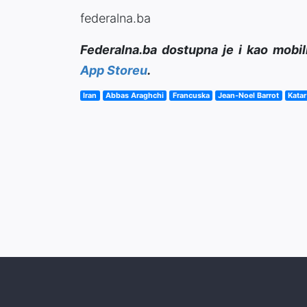
federalna.ba
Federalna.ba dostupna je i kao mobil
App Storeu
.
Iran
Abbas Araghchi
Francuska
Jean-Noel Barrot
Katar