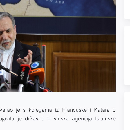
ovarao je s kolegama iz Francuske i Katara o
javila je državna novinska agencija Islamske