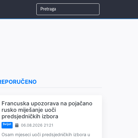
REPORUČENO
Francuska upozorava na pojačano
rusko miješanje uoči
predsjedničkih izbora
Svijet
06.08.2026 21:21
Osam mjeseci uoči predsjedničkih izbora u