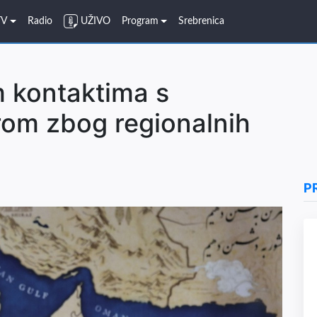
TV
Radio
UŽIVO
Program
Srebrenica
m kontaktima s
rom zbog regionalnih
P