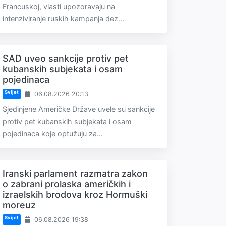
Francuskoj, vlasti upozoravaju na
intenziviranje ruskih kampanja dez...
SAD uveo sankcije protiv pet
kubanskih subjekata i osam
pojedinaca
Svijet
06.08.2026 20:13
Sjedinjene Američke Države uvele su sankcije
protiv pet kubanskih subjekata i osam
pojedinaca koje optužuju za...
Iranski parlament razmatra zakon
o zabrani prolaska američkih i
izraelskih brodova kroz Hormuški
moreuz
Svijet
06.08.2026 19:38