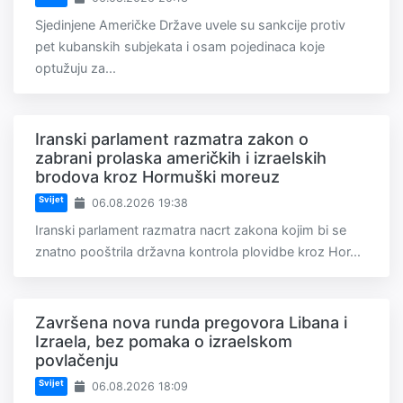
Sjedinjene Američke Države uvele su sankcije protiv
pet kubanskih subjekata i osam pojedinaca koje
optužuju za...
Iranski parlament razmatra zakon o
zabrani prolaska američkih i izraelskih
brodova kroz Hormuški moreuz
Svijet
06.08.2026 19:38
Iranski parlament razmatra nacrt zakona kojim bi se
znatno pooštrila državna kontrola plovidbe kroz Hor...
Završena nova runda pregovora Libana i
Izraela, bez pomaka o izraelskom
povlačenju
Svijet
06.08.2026 18:09