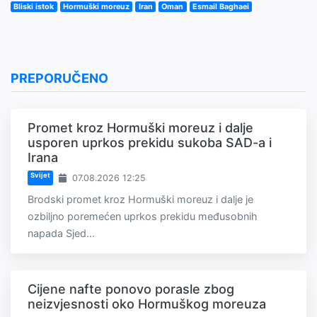
Bliski istok
Hormuški moreuz
Iran
Oman
Esmail Baghaei
PREPORUČENO
Promet kroz Hormuški moreuz i dalje
usporen uprkos prekidu sukoba SAD-a i
Irana
Svijet
07.08.2026 12:25
Brodski promet kroz Hormuški moreuz i dalje je
ozbiljno poremećen uprkos prekidu međusobnih
napada Sjed...
Cijene nafte ponovo porasle zbog
neizvjesnosti oko Hormuškog moreuza