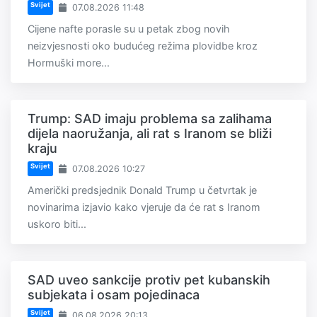
Svijet
07.08.2026 11:48
Cijene nafte porasle su u petak zbog novih
neizvjesnosti oko budućeg režima plovidbe kroz
Hormuški more...
Trump: SAD imaju problema sa zalihama
dijela naoružanja, ali rat s Iranom se bliži
kraju
Svijet
07.08.2026 10:27
Američki predsjednik Donald Trump u četvrtak je
novinarima izjavio kako vjeruje da će rat s Iranom
uskoro biti...
SAD uveo sankcije protiv pet kubanskih
subjekata i osam pojedinaca
Svijet
06.08.2026 20:13