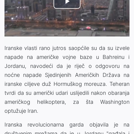
Play
Video
Iranske vlasti rano jutros saopćile su da su izvele
napade na američke vojne baze u Bahreinu i
Jordanu, navodeći da je riječ o odgovoru na
noćne napade Sjedinjenih Američkih Država na
iranske ciljeve duž Hormuškog moreuza. Teheran
tvrdi da su američki udari uslijedili nakon obaranja
američkog helikoptera, za šta Washington
optužuje Iran.
Iranska revolucionarna garda objavila je na
društvenim mrežama da je u Jordanu "gađala i