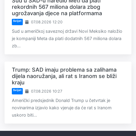
Sud u SAD-u naredio Meti da plati
rekordnih 567 miliona dolara zbog
ugrožavanja djece na platformama
Svijet
07.08.2026 12:20
Sud u američkoj saveznoj državi Novi Meksiko naložio
je kompaniji Meta da plati dodatnih 567 miliona dolara
zb...
Trump: SAD imaju problema sa zalihama
dijela naoružanja, ali rat s Iranom se bliži
kraju
Svijet
07.08.2026 10:27
Američki predsjednik Donald Trump u četvrtak je
novinarima izjavio kako vjeruje da će rat s Iranom
uskoro biti...