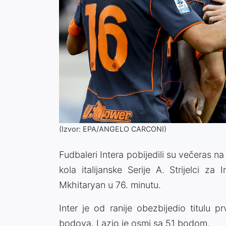
(Izvor: EPA/ANGELO CARCONI)
Fudbaleri Intera pobijedili su večeras 
kola italijanske Serije A. Strijelci z
Mkhitaryan u 76. minutu.
Inter je od ranije obezbijedio titulu 
bodova. Lazio je osmi sa 51 bodom.