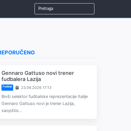
REPORUČENO
Gennaro Gattuso novi trener
fudbalera Lazija
Fudbal
23.06.2026 17:13
Bivši selektor fudbalske reprezentacije Italije
Gennaro Gattuso novi je trener Lazija,
saopštio...