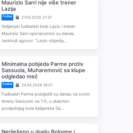
Maurizio Sarri nije više trener
Lazija
Fudbal
27.05.2026 21:37
Italijanski fudbalski klub Lazio i trener
Maurizio Sarri sporazumno su danas
raskinuli ugovor. "Lazio objavlju...
Minimalna pobjeda Parme protiv
Sassuola, Muharemović sa klupe
odgledao meč
Fudbal
24.05.2026 18:51
Fudbaleri Parme pobijedili su danas na svom
terenu Sassuolo sa 1:0, u utakmici
posljednjeg kola italijanske Se...
Neriješeno u duelu Bologne i