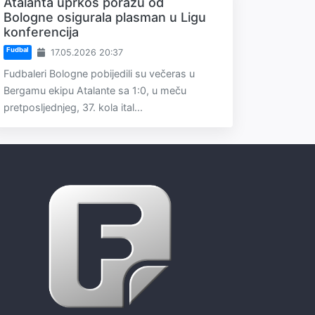
Atalanta uprkos porazu od
Bologne osigurala plasman u Ligu
konferencija
Fudbal
17.05.2026 20:37
Fudbaleri Bologne pobijedili su večeras u
Bergamu ekipu Atalante sa 1:0, u meču
pretposljednjeg, 37. kola ital...