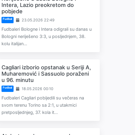
Intera, Lazio preokretom do
pobjede
Fudbal
23.05.2026 22:49
Fudbaleri Bologne i Intera odigrali su danas u
Bologni neriješeno 3:3, u posljednjem, 38.
kolu italijan...
Cagliari izborio opstanak u Seriji A,
Muharemović i Sassuolo poraženi
u 96. minutu
Fudbal
18.05.2026 00:10
Fudbaleri Cagliari pobijedili su večeras na
svom terenu Torino sa 2:1, u utakmici
pretposljednjeg, 37. kola it...