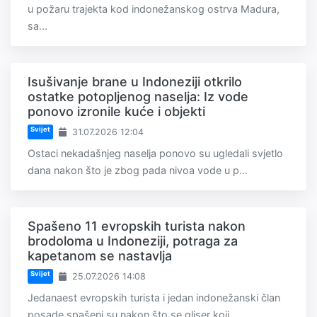
u požaru trajekta kod indonežanskog ostrva Madura,
sa...
Isušivanje brane u Indoneziji otkrilo
ostatke potopljenog naselja: Iz vode
ponovo izronile kuće i objekti
Svijet
31.07.2026 12:04
Ostaci nekadašnjeg naselja ponovo su ugledali svjetlo
dana nakon što je zbog pada nivoa vode u p...
Spašeno 11 evropskih turista nakon
brodoloma u Indoneziji, potraga za
kapetanom se nastavlja
Svijet
25.07.2026 14:08
Jedanaest evropskih turista i jedan indonežanski član
posade spašeni su nakon što se gliser koji...