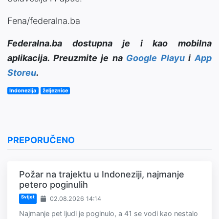
Fena/federalna.ba
Federalna.ba dostupna je i kao mobilna
aplikacija. Preuzmite je na
Google Playu
i
App
Storeu
.
Indonezija
željeznice
PREPORUČENO
Požar na trajektu u Indoneziji, najmanje
petero poginulih
Svijet
02.08.2026 14:14
Najmanje pet ljudi je poginulo, a 41 se vodi kao nestalo