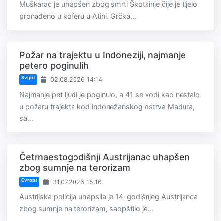
Muškarac je uhapšen zbog smrti Škotkinje čije je tijelo
pronađeno u koferu u Atini. Grčka...
Požar na trajektu u Indoneziji, najmanje
petero poginulih
Svijet
02.08.2026 14:14
Najmanje pet ljudi je poginulo, a 41 se vodi kao nestalo
u požaru trajekta kod indonežanskog ostrva Madura,
sa...
Četrnaestogodišnji Austrijanac uhapšen
zbog sumnje na terorizam
Evropa
31.07.2026 15:16
Austrijska policija uhapsila je 14-godišnjeg Austrijanca
zbog sumnje na terorizam, saopštilo je...