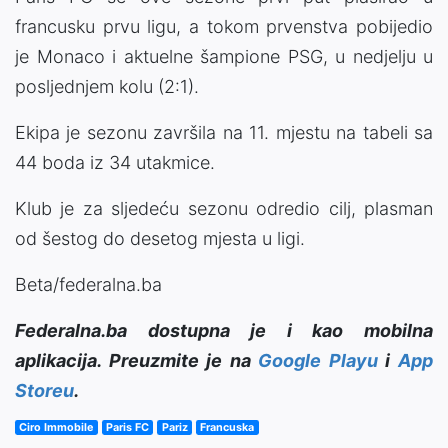
francusku prvu ligu, a tokom prvenstva pobijedio
je Monaco i aktuelne šampione PSG, u nedjelju u
posljednjem kolu (2:1).
Ekipa je sezonu završila na 11. mjestu na tabeli sa
44 boda iz 34 utakmice.
Klub je za sljedeću sezonu odredio cilj, plasman
od šestog do desetog mjesta u ligi.
Beta/federalna.ba
Federalna.ba dostupna je i kao mobilna
aplikacija. Preuzmite je na
Google Playu
i
App
Storeu
.
Ciro Immobile
Paris FC
Pariz
Francuska