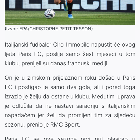
(Izvor: EPA/CHRISTOPHE PETIT TESSON)
Italijanski fudbaler Ciro Immobile napustit će ovog
ljeta Paris FC, poslije samo šest mjeseci u tom
klubu, prenijeli su danas francuski mediji.
On je u zimskom prijelaznom roku došao u Paris
FC i postigao je samo dva gola, ali i pored toga
izrazio je želju da ostane u klubu. Međutim, uprava
je odlučila da ne nastavi saradnju s italijanskim
napadačem jer želi da promijeni tim za sljedeću
sezonu, prenio je RMC Sport.
Paris FC se ove sezone prvi put plasirao u