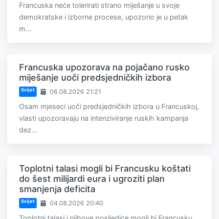
Francuska neće tolerirati strano miješanje u svoje
demokratske i izborne procese, upozorio je u petak
m...
Francuska upozorava na pojačano rusko
miješanje uoči predsjedničkih izbora
Svijet
06.08.2026 21:21
Osam mjeseci uoči predsjedničkih izbora u Francuskoj,
vlasti upozoravaju na intenziviranje ruskih kampanja
dez...
Toplotni talasi mogli bi Francusku koštati
do šest milijardi eura i ugroziti plan
smanjenja deficita
Svijet
04.08.2026 20:40
Toplotni talasi i njihove posljedice mogli bi Francusku