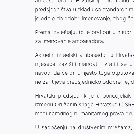
ambasadora u Hrvatskoj i formalno 
predsjedništva u skladu sa standardni
je odbio da odobri imenovanje, zbog če
Prema izvještaju, to je prvi put u histor
za imenovanje ambasadora.
Aktuelni izraelski ambasador u Hrvat
mjeseca završiti mandat i vratiti se 
navodi da će on umjesto toga otputovat
ne zahtijeva predsjedničko odobrenje, dok
Hrvatski predsjednik je u ponedjelja
između Oružanih snaga Hrvatske (OSRH) 
međunarodnog humanitarnog prava od st
U saopćenju na društvenim mrežama, M