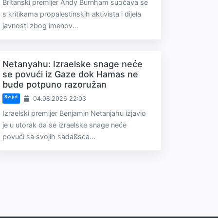
Britanski premijer Andy Burnham suočava se
s kritikama propalestinskih aktivista i dijela
javnosti zbog imenov...
Netanyahu: Izraelske snage neće
se povući iz Gaze dok Hamas ne
bude potpuno razoružan
Svijet
04.08.2026 22:03
Izraelski premijer Benjamin Netanjahu izjavio
je u utorak da se izraelske snage neće
povući sa svojih sada&sca...