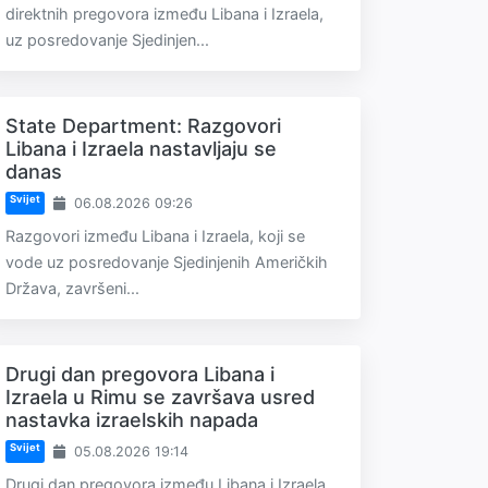
direktnih pregovora između Libana i Izraela,
uz posredovanje Sjedinjen...
State Department: Razgovori
Libana i Izraela nastavljaju se
danas
Svijet
06.08.2026 09:26
Razgovori između Libana i Izraela, koji se
vode uz posredovanje Sjedinjenih Američkih
Država, završeni...
Drugi dan pregovora Libana i
Izraela u Rimu se završava usred
nastavka izraelskih napada
Svijet
05.08.2026 19:14
Drugi dan pregovora između Libana i Izraela