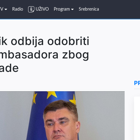
TV
Radio
UŽIVO
Program
Srebrenica
k odbija odobriti
ambasadora zbog
lade
P