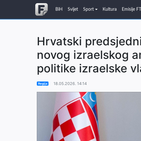
BiH
Svijet
Sport
Kultura
Emisije F
Hrvatski predsjedni
novog izraelskog 
politike izraelske v
18.05.2026. 14:14
Regija