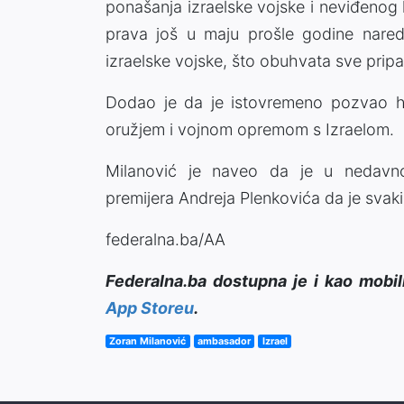
ponašanja izraelske vojske i neviđeno
prava još u maju prošle godine nared
izraelske vojske, što obuhvata sve prip
Dodao je da je istovremeno pozvao hr
oružjem i vojnom opremom s Izraelom.
Milanović je naveo da je u nedavno
premijera Andreja Plenkovića da je svaki 
federalna.ba/AA
Federalna.ba dostupna je i kao mobil
App Storeu
.
Zoran Milanović
ambasador
Izrael