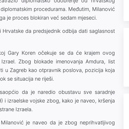
zatražio diplomatsko odobrenje od hrvatskog
m diplomatskim procedurama. Međutim, Milanović
ga je proces blokiran već sedam mjeseci.
iji Hrvatske da predsjednik odbija dati saglasnost
skoj Gary Koren očekuje se da će krajem ovog
u Izrael. Zbog blokade imenovanja Amdura, list
i u Zagreb kao otpravnik poslova, pozicija koja
 se situacija ne riješi.
k saopćio da je naredio obustavu sve saradnje
i izraelske vojske zbog, kako je naveo, kršenja
rane Izraela.
ilanović je naveo da je zbog neprihvatljivog