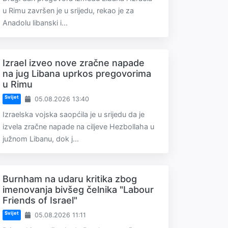
u Rimu završen je u srijedu, rekao je za
Anadolu libanski i...
Izrael izveo nove zračne napade
na jug Libana uprkos pregovorima
u Rimu
Svijet
05.08.2026 13:40
Izraelska vojska saopćila je u srijedu da je
izvela zračne napade na ciljeve Hezbollaha u
južnom Libanu, dok j...
Burnham na udaru kritika zbog
imenovanja bivšeg čelnika "Labour
Friends of Israel"
Svijet
05.08.2026 11:11