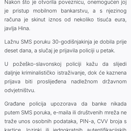
Nakon što je otvorila poveznicu, onemogućen joj
je pristup mobilnom bankarstvu, a s njezinog
računa je skinut iznos od nekoliko tisuća eura,
javlja Hina.
Lažnu SMS poruku 30-godišnjakinja je dobila prije
deset dana, a slučaj je prijavila policiji u petak.
U požeško-slavonskoj policiji kažu da slijedi
daljnje kriminalističko istraživanje, dok će kaznena
prijava biti proslijeđena nadležnom državnom
odvjetništvu.
Građane policija upozorava da banke nikada
putem SMS poruka, e-maila ili društvenih mreža ne
traže unos osobnih podataka, PIN-a, CVV broja s
kartice, lozinki ili jednokratnih autentifikacijskih