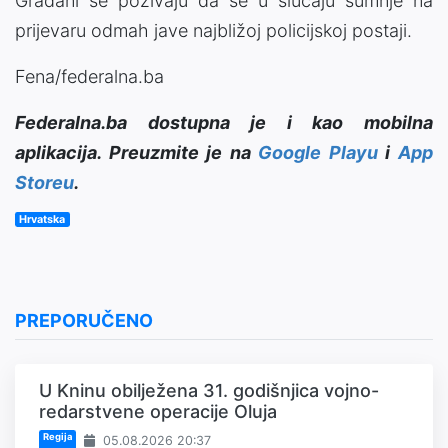
Građani se pozivaju da se u slučaju sumnje na
prijevaru odmah jave najbližoj policijskoj postaji.
Fena/federalna.ba
Federalna.ba dostupna je i kao mobilna
aplikacija. Preuzmite je na
Google Playu
i
App
Storeu
.
Hrvatska
PREPORUČENO
U Kninu obilježena 31. godišnjica vojno-
redarstvene operacije Oluja
Regija
05.08.2026 20:37