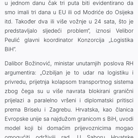
u jednom danu čak tri puta biti evidentirano da
smo imali tri dana u EU ili od Modriće do Osijeka
itd. Također dva ili više vožnje u 24 sata, što je
predstavljalo sljedeći problem“, iznosi Velibor
Peulić glavni koordinator Konzorcija „Logistika
BiH“.
Dalibor Božinović, ministar unutarnjih poslova RH
argumentira: „Ozbiljan je to udar na logistiku i
privredu, prijetnja kolapsom transportnog sistema
zbog čega su u više navrata blokirani granični
prijelazi a paralelno vršeni i diplomatski pritisci
prema Briselu i Zagrebu. Hrvatska, kao članica
Evropske unije sa najdužom granicom s BiH, uvodi
model koji bi domaćim prijevoznicima mogao
omogućiti održiviji rad. U Saboru Hrvatske