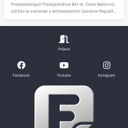
Predsjedavajući Predsjedništva BiH dr. Denis Bećirović
održao je sastanak s ambasadorom Savezne Republi...
Prijava
Facebook
Youtube
Instagram