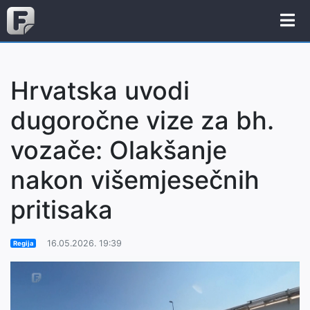
Hrvatska uvodi
dugoročne vize za bh.
vozače: Olakšanje
nakon višemjesečnih
pritisaka
16.05.2026. 19:39
Regija