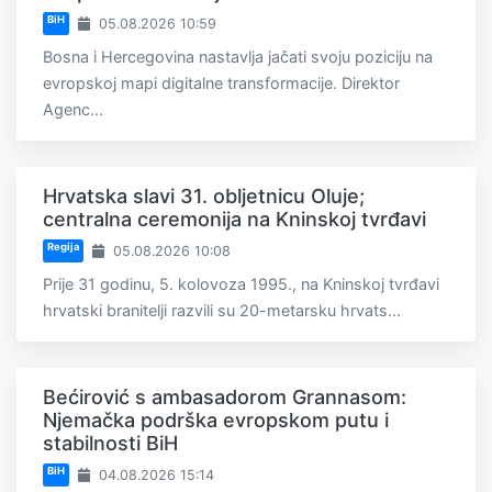
BiH
05.08.2026 10:59
Bosna i Hercegovina nastavlja jačati svoju poziciju na
evropskoj mapi digitalne transformacije. Direktor
Agenc...
Hrvatska slavi 31. obljetnicu Oluje;
centralna ceremonija na Kninskoj tvrđavi
Regija
05.08.2026 10:08
Prije 31 godinu, 5. kolovoza 1995., na Kninskoj tvrđavi
hrvatski branitelji razvili su 20-metarsku hrvats...
Bećirović s ambasadorom Grannasom:
Njemačka podrška evropskom putu i
stabilnosti BiH
BiH
04.08.2026 15:14