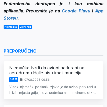
Federalna.ba dostupna je i kao mobilna
aplikacija. Preuzmite je na
Google Playu
i
App
Storeu
.
Njemačka
vojni rok
PREPORUČENO
Njemačka tvrdi da avioni parkirani na
aerodromu Halle nisu imali municiju
Svijet
07.08.2026 09:56
Visoki njemački poslanik izjavio je da avioni parkirani u
blizini mjesta gdje je ove sedmice na aerodromu otkr...