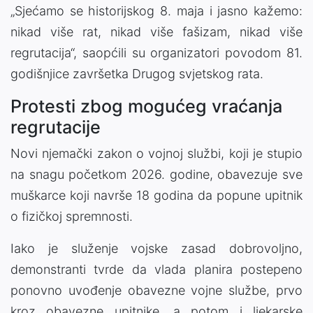
„Sjećamo se historijskog 8. maja i jasno kažemo:
nikad više rat, nikad više fašizam, nikad više
regrutacija“, saopćili su organizatori povodom 81.
godišnjice završetka Drugog svjetskog rata.
Protesti zbog mogućeg vraćanja
regrutacije
Novi njemački zakon o vojnoj službi, koji je stupio
na snagu početkom 2026. godine, obavezuje sve
muškarce koji navrše 18 godina da popune upitnik
o fizičkoj spremnosti.
Iako je služenje vojske zasad dobrovoljno,
demonstranti tvrde da vlada planira postepeno
ponovno uvođenje obavezne vojne službe, prvo
kroz obavezne upitnike, a potom i ljekarske