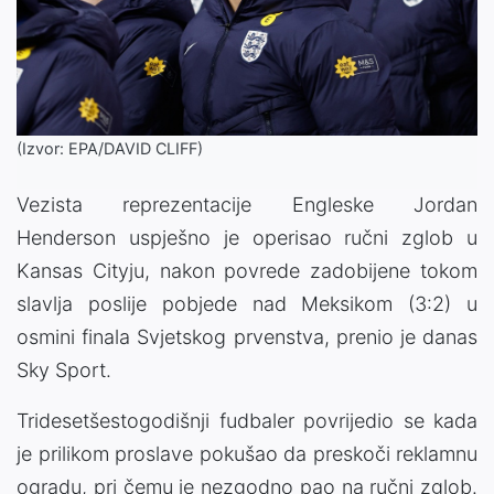
(Izvor: EPA/DAVID CLIFF)
Vezista reprezentacije Engleske Jordan
Henderson uspješno je operisao ručni zglob u
Kansas Cityju, nakon povrede zadobijene tokom
slavlja poslije pobjede nad Meksikom (3:2) u
osmini finala Svjetskog prvenstva, prenio je danas
Sky Sport.
Tridesetšestogodišnji fudbaler povrijedio se kada
je prilikom proslave pokušao da preskoči reklamnu
ogradu, pri čemu je nezgodno pao na ručni zglob.