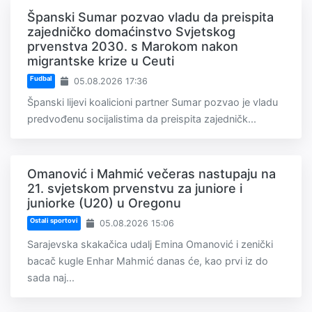
Španski Sumar pozvao vladu da preispita
zajedničko domaćinstvo Svjetskog
prvenstva 2030. s Marokom nakon
migrantske krize u Ceuti
Fudbal
05.08.2026 17:36
Španski lijevi koalicioni partner Sumar pozvao je vladu
predvođenu socijalistima da preispita zajedničk...
Omanović i Mahmić večeras nastupaju na
21. svjetskom prvenstvu za juniore i
juniorke (U20) u Oregonu
Ostali sportovi
05.08.2026 15:06
Sarajevska skakačica udalj Emina Omanović i zenički
bacač kugle Enhar Mahmić danas će, kao prvi iz do
sada naj...