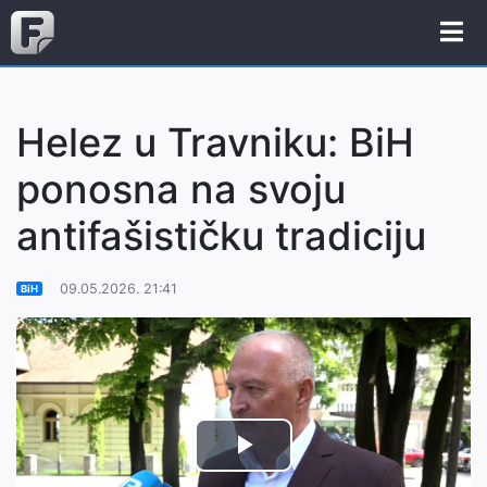
Helez u Travniku: BiH
ponosna na svoju
antifašističku tradiciju
09.05.2026. 21:41
BiH
Play