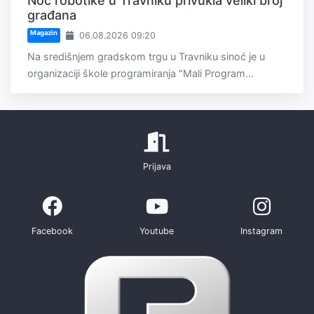
Noć robotike u Travniku privukla veliki broj
građana
Magazin
06.08.2026 09:20
Na središnjem gradskom trgu u Travniku sinoć je u
organizaciji škole programiranja "Mali Program...
Prijava
Facebook
Youtube
Instagram