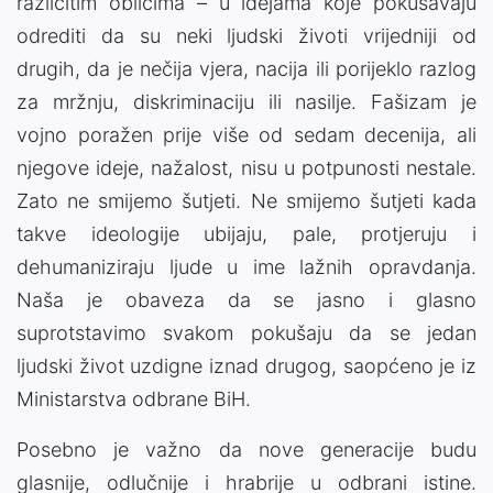
različitim oblicima – u idejama koje pokušavaju
odrediti da su neki ljudski životi vrijedniji od
drugih, da je nečija vjera, nacija ili porijeklo razlog
za mržnju, diskriminaciju ili nasilje. Fašizam je
vojno poražen prije više od sedam decenija, ali
njegove ideje, nažalost, nisu u potpunosti nestale.
Zato ne smijemo šutjeti. Ne smijemo šutjeti kada
takve ideologije ubijaju, pale, protjeruju i
dehumaniziraju ljude u ime lažnih opravdanja.
Naša je obaveza da se jasno i glasno
suprotstavimo svakom pokušaju da se jedan
ljudski život uzdigne iznad drugog, saopćeno je iz
Ministarstva odbrane BiH.
Posebno je važno da nove generacije budu
glasnije, odlučnije i hrabrije u odbrani istine.