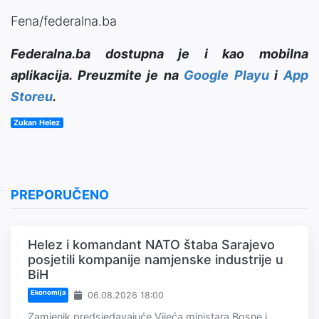
Fena/federalna.ba
Federalna.ba dostupna je i kao mobilna
aplikacija. Preuzmite je na
Google Playu
i
App
Storeu
.
Zukan Helez
PREPORUČENO
Helez i komandant NATO štaba Sarajevo
posjetili kompanije namjenske industrije u
BiH
Ekonomija
06.08.2026 18:00
Zamjenik predsjedavajuće Vijeća ministara Bosne i