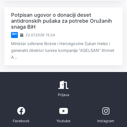
Potpisan ugovor o donaciji deset
antidronskih pušaka za potrebe Oružanih
snaga BiH
BiH
22.07.2026 15:24
Ministar odbrane Bosne i Hercegovine Zukan Helez i
generalni direktor turske kompanije "ASELSAN“ Ahmet
A...
Prijava
Facebook
Youtube
Instagram