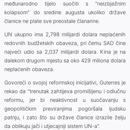
međunarodno tijelo suočiti s "neizbježnim
kolapsom" do sredine augusta ukoliko države
članice ne plate sve preostale članarine.
UN ukupno ima 2,798 milijardi dolara neplaćenih
redovnih budžetskih obaveza, pri čemu SAD čine
najveći udio sa 2,037 milijardi dolara. Kina je na
dalekom drugom mjestu sa oko 429 miliona dolara
neplaćenih obaveza.
Govoreći o svojoj reformskoj inicijativi, Guterres je
rekao da "trenutak zahtijeva promišljenu i odlučnu
reformu, jer bi neaktivnost u suočavanju s
geopolitičkim previranjima pogoršala ljudsku
patnju, i zato što su države članice izrazile želju
da oblikuju jači i utjecajniji sistem UN-a".