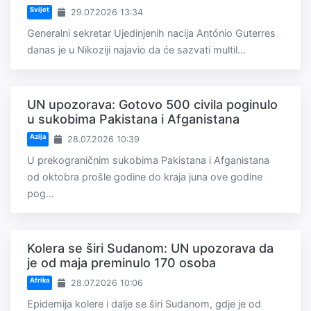
Svijet
29.07.2026 13:34
Generalni sekretar Ujedinjenih nacija António Guterres
danas je u Nikoziji najavio da će sazvati multil...
UN upozorava: Gotovo 500 civila poginulo
u sukobima Pakistana i Afganistana
Azija
28.07.2026 10:39
U prekograničnim sukobima Pakistana i Afganistana
od oktobra prošle godine do kraja juna ove godine
pog...
Kolera se širi Sudanom: UN upozorava da
je od maja preminulo 170 osoba
Afrika
28.07.2026 10:06
Epidemija kolere i dalje se širi Sudanom, gdje je od