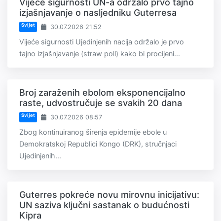
Vijeće sigurnosti UN-a održalo prvo tajno
izjašnjavanje o nasljedniku Guterresa
Svijet
30.07.2026 21:52
Vijeće sigurnosti Ujedinjenih nacija održalo je prvo
tajno izjašnjavanje (straw poll) kako bi procijeni...
Broj zaraženih ebolom eksponencijalno
raste, udvostručuje se svakih 20 dana
Svijet
30.07.2026 08:57
Zbog kontinuiranog širenja epidemije ebole u
Demokratskoj Republici Kongo (DRK), stručnjaci
Ujedinjenih...
Guterres pokreće novu mirovnu inicijativu:
UN saziva ključni sastanak o budućnosti
Kipra