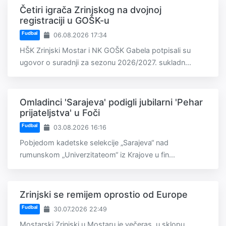
Četiri igrača Zrinjskog na dvojnoj
registraciji u GOŠK-u
Fudbal
06.08.2026 17:34
HŠK Zrinjski Mostar i NK GOŠK Gabela potpisali su
ugovor o suradnji za sezonu 2026/2027. sukladn...
Omladinci 'Sarajeva' podigli jubilarni 'Pehar
prijateljstva' u Foči
Fudbal
03.08.2026 16:16
Pobjedom kadetske selekcije „Sarajeva“ nad
rumunskom „Univerzitateom“ iz Krajove u fin...
Zrinjski se remijem oprostio od Europe
Fudbal
30.07.2026 22:49
Mostarski Zrinjski u Mostaru je večeras, u sklopu