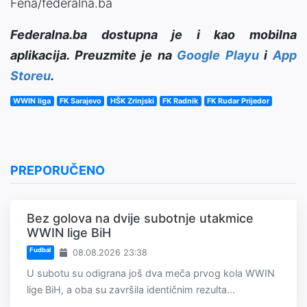
Fena/federalna.ba
Federalna.ba dostupna je i kao mobilna
aplikacija. Preuzmite je na
Google Playu
i
App
Storeu
.
WWIN liga
FK Sarajevo
HŠK Zrinjski
FK Radnik
FK Rudar Prijedor
PREPORUČENO
Bez golova na dvije subotnje utakmice
WWIN lige BiH
Fudbal
08.08.2026 23:38
U subotu su odigrana još dva meča prvog kola WWIN
lige BiH, a oba su završila identičnim rezulta...