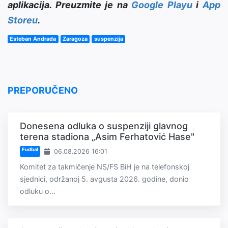
aplikacija. Preuzmite je na
Google Playu
i
App
Storeu
.
Esteban Andrada
Zaragoza
suspenzija
PREPORUČENO
Donesena odluka o suspenziji glavnog
terena stadiona „Asim Ferhatović Hase"
Fudbal
06.08.2026 16:01
Komitet za takmičenje NS/FS BiH je na telefonskoj
sjednici, održanoj 5. avgusta 2026. godine, donio
odluku o...