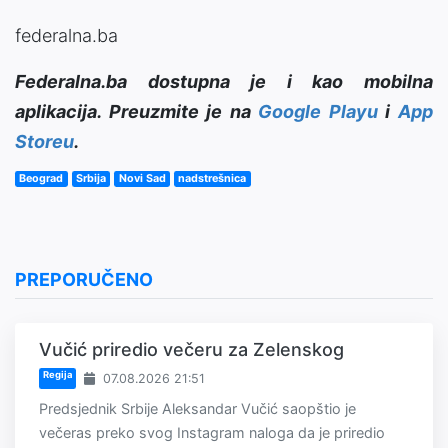
federalna.ba
Federalna.ba dostupna je i kao mobilna
aplikacija. Preuzmite je na
Google Playu
i
App
Storeu
.
Beograd
Srbija
Novi Sad
nadstrešnica
PREPORUČENO
Vučić priredio večeru za Zelenskog
Regija
07.08.2026 21:51
Predsjednik Srbije Aleksandar Vučić saopštio je
večeras preko svog Instagram naloga da je priredio