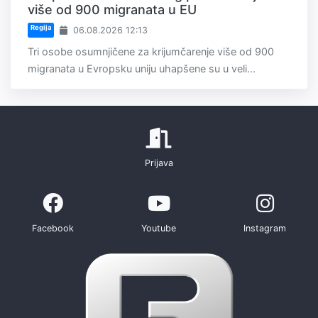
više od 900 migranata u EU
Regija
06.08.2026 12:13
Tri osobe osumnjičene za krijumčarenje više od 900
migranata u Evropsku uniju uhapšene su u veli...
Prijava
Facebook
Youtube
Instagram