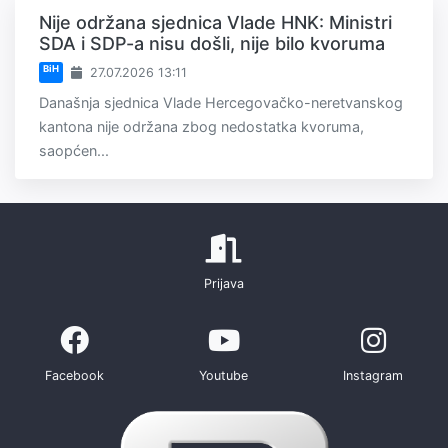
Nije održana sjednica Vlade HNK: Ministri
SDA i SDP-a nisu došli, nije bilo kvoruma
BiH
27.07.2026 13:11
Današnja sjednica Vlade Hercegovačko-neretvanskog
kantona nije održana zbog nedostatka kvoruma,
saopćen...
Prijava
Facebook
Youtube
Instagram