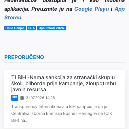
Federalna.ba dostupna je i kao mobilna
aplikacija. Preuzmite je na
Google Playu
i
App
Storeu
.
Halid Genjac
SDA
Opći izbori 2026.
PREPORUČENO
TI BiH -Nema sankcija za stranački skup u
školi, bilborde prije kampanje, zloupotrebu
javnih resursa
BiH
31.07.2026 14:28
Transparency Internationala u BiH saopćio je da je
Centralna izborna komisija Bosne i Hercegovine (CIK
BiH) na...