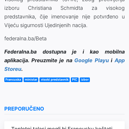
izboru Christiana Schmidta za visokog
predstavnika, čije imenovanje nije potvrđeno u
Vijeću sigurnosti Ujedinjenih nacija.
federalna.ba/Beta
Federalna.ba dostupna je i kao mobilna
aplikacija. Preuzmite je na
Google Playu
i
App
Storeu
.
Francuska
ministar
visoki predstavnik
PIC
izbor
PREPORUČENO
Toplotni talasi mogli bi Francusku koštati