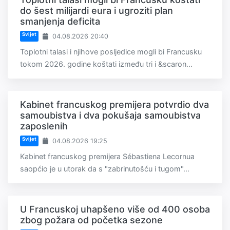
do šest milijardi eura i ugroziti plan
smanjenja deficita
Svijet
04.08.2026 20:40
Toplotni talasi i njihove posljedice mogli bi Francusku
tokom 2026. godine koštati između tri i &scaron...
Kabinet francuskog premijera potvrdio dva
samoubistva i dva pokušaja samoubistva
zaposlenih
Svijet
04.08.2026 19:25
Kabinet francuskog premijera Sébastiena Lecornua
saopćio je u utorak da s "zabrinutošću i tugom"...
U Francuskoj uhapšeno više od 400 osoba
zbog požara od početka sezone