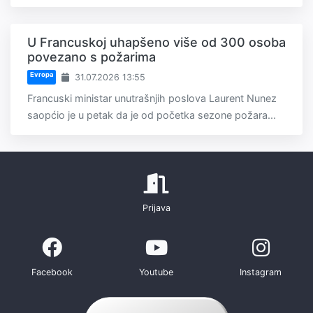
U Francuskoj uhapšeno više od 300 osoba
povezano s požarima
Evropa
31.07.2026 13:55
Francuski ministar unutrašnjih poslova Laurent Nunez
saopćio je u petak da je od početka sezone požara...
Prijava
Facebook
Youtube
Instagram