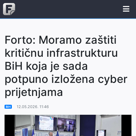
Forto: Moramo zaštiti
kritičnu infrastrukturu
BiH koja je sada
potpuno izložena cyber
prijetnjama
12.05.2026. 11:46
BiH