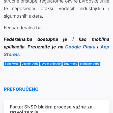
stručne pristupe, regulatorne okvire Evropske unije
te neposrednu praksu vodećih industrijskih i
sigurnosnih aktera.
Fena/federalna.ba
Federalna.ba dostupna je i kao mobilna
aplikacija. Preuzmite je na
Google Playu
i
App
Storeu
.
Edin Forto
Jasmin Ahić
cyber prijetnje
Sigurnost
digitalno doba
PREPORUČENO
Forto: SNSD blokira procese važne za
razvoj zemlje