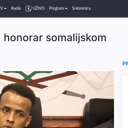
TV
Radio
UŽIVO
Program
Srebrenica
un honorar somalijskom
P