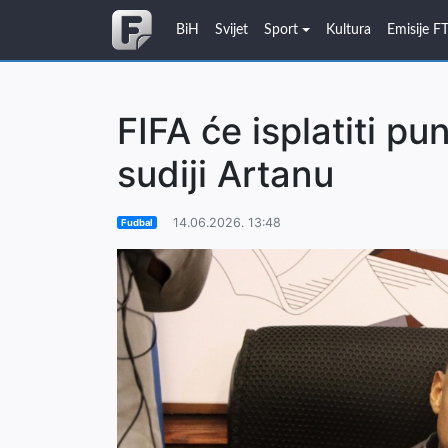
BiH
Svijet
Sport
Kultura
Emisije F
FIFA će isplatiti p
sudiji Artanu
14.06.2026. 13:48
Fudbal