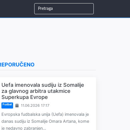
REPORUČENO
Uefa imenovala sudiju iz Somalije
za glavnog arbitra utakmice
Superkupa Evrope
Fudbal
11.06.2026 17:17
Evropska fudbalska unija (Uefa) imenovala je
danas sudiju iz Somalije Omara Artana, kome
je nedavno zabranjen...