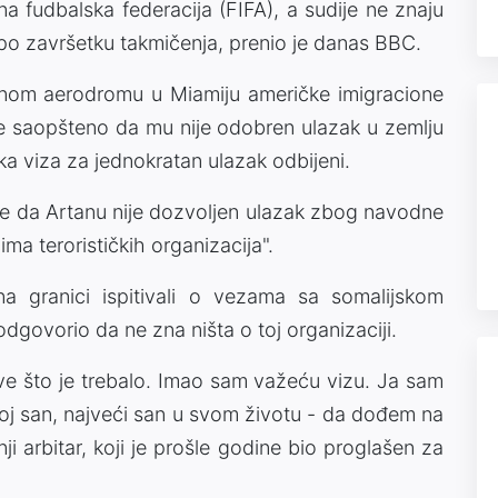
a fudbalska federacija (FIFA), a sudije ne znaju
i po završetku takmičenja, prenio je danas BBC.
nom aerodromu u Miamiju američke imigracione
u je saopšteno da mu nije odobren ulazak u zemlju
ka viza za jednokratan ulazak odbijeni.
 je da Artanu nije dozvoljen ulazak zbog navodne
a terorističkih organizacija".
a granici ispitivali o vezama sa somalijskom
dgovorio da ne zna ništa o toj organizaciji.
e što je trebalo. Imao sam važeću vizu. Ja sam
voj san, najveći san u svom životu - da dođem na
i arbitar, koji je prošle godine bio proglašen za