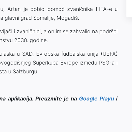
u, Artan je dobio pomoć zvaničnika FIFA-e u
 za glavni grad Somalije, Mogadiš.
ijači i zvaničnici, a on im se zahvalio na podršci
enstvu 2030. godine.
 ulaska u SAD, Evropska fudbalska unija (UEFA)
 ovogodišnjeg Superkupa Evrope između PSG-a i
usta u Salzburgu.
na aplikacija. Preuzmite je na
Google Playu
i