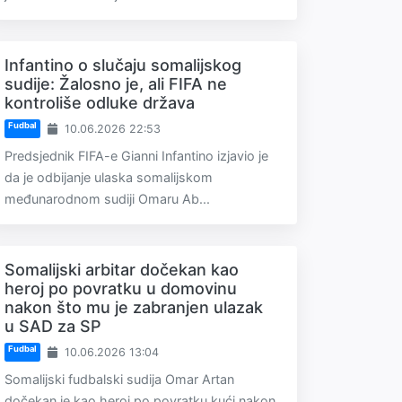
Infantino o slučaju somalijskog
sudije: Žalosno je, ali FIFA ne
kontroliše odluke država
Fudbal
10.06.2026 22:53
Predsjednik FIFA-e Gianni Infantino izjavio je
da je odbijanje ulaska somalijskom
međunarodnom sudiji Omaru Ab...
Somalijski arbitar dočekan kao
heroj po povratku u domovinu
nakon što mu je zabranjen ulazak
u SAD za SP
Fudbal
10.06.2026 13:04
Somalijski fudbalski sudija Omar Artan
dočekan je kao heroj po povratku kući nakon