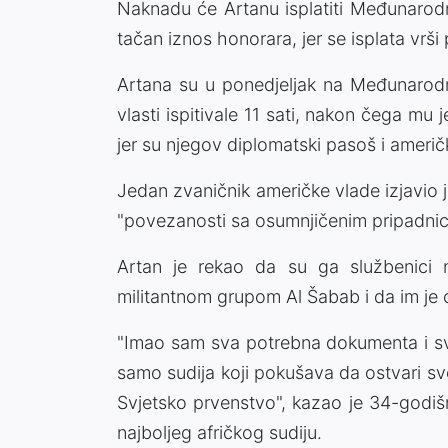
Naknadu će Artanu isplatiti Međunarodn
tačan iznos honorara, jer se isplata vrš
Artana su u ponedjeljak na Međunarod
vlasti ispitivale 11 sati, nakon čega m
jer su njegov diplomatski pasoš i američ
Jedan zvaničnik američke vlade izjavio
"povezanosti sa osumnjičenim pripadnicim
Artan je rekao da su ga službenici n
militantnom grupom Al Šabab i da im je o
"Imao sam sva potrebna dokumenta i sv
samo sudija koji pokušava da ostvari s
Svjetsko prvenstvo", kazao je 34-godišnj
najboljeg afričkog sudiju.