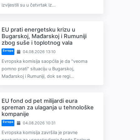
izvijestili su u četvrtak iz...
EU prati energetsku krizu u
Bugarskoj, Mađarskoj i Rumuniji
zbog suše i toplotnog vala
Evropa
04.08.2026 13:10
Evropska komisija saopćila je da "veoma
pomno prati" situaciju u Bugarskoj,
Mađarskoj i Rumuniji, dok se regi...
EU fond od pet milijardi eura
spreman za ulaganja u tehnološke
kompanije
Evropa
04.08.2026 10:31
Evropska komisija završila je pravne
postupke za uspostavljanje fonda Scaleup