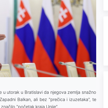
e u utorak u Bratislavi da njegova zemlja snažno
apadni Balkan, ali bez "prečica i izuzetaka", te
značilo "početak kraja Unije".