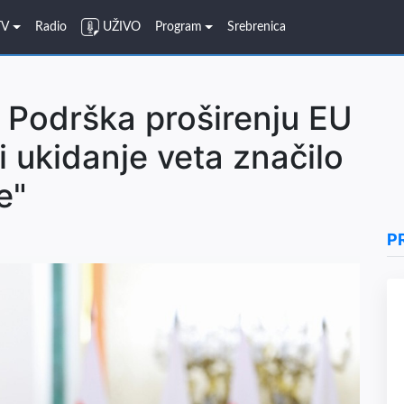
TV
Radio
UŽIVO
Program
Srebrenica
 Podrška proširenju EU
 ukidanje veta značilo
e"
P