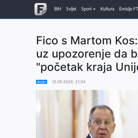
BiH
Svijet
Sport
Kultura
Emisije F
Fico s Martom Kos:
uz upozorenje da bi
"početak kraja Unij
12.05.2026. 21:34
Svijet