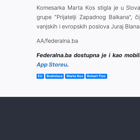
Komesarka Marta Kos stigla je u Slova
grupe "Prijatelji Zapadnog Balkana", či
vanjskih i evropskih poslova Juraj Blanar
AA/federalna.ba
Federalna.ba dostupna je i kao mobil
App Storeu
.
EU
Bratislava
Marta Kos
Robert Fico