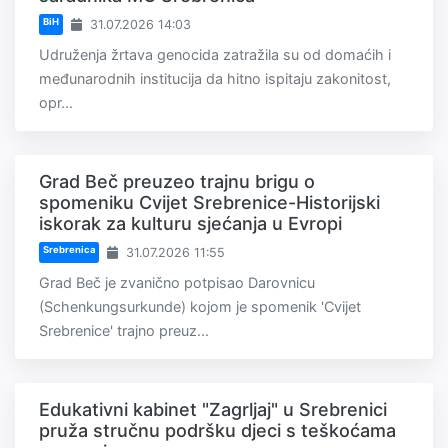
BiH
31.07.2026 14:03
Udruženja žrtava genocida zatražila su od domaćih i
međunarodnih institucija da hitno ispitaju zakonitost,
opr...
Grad Beč preuzeo trajnu brigu o
spomeniku Cvijet Srebrenice-Historijski
iskorak za kulturu sjećanja u Evropi
Srebrenica
31.07.2026 11:55
Grad Beč je zvanično potpisao Darovnicu
(Schenkungsurkunde) kojom je spomenik 'Cvijet
Srebrenice' trajno preuz...
Edukativni kabinet "Zagrljaj" u Srebrenici
pruža stručnu podršku djeci s teškoćama