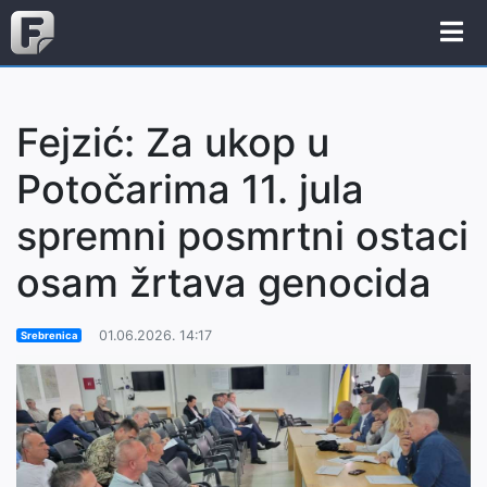
Fejzić: Za ukop u
Potočarima 11. jula
spremni posmrtni ostaci
osam žrtava genocida
01.06.2026. 14:17
Srebrenica