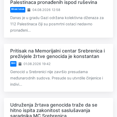
Palestinaca pronađenih ispod ruševina
Bliski Istok
04.08.2026 12:58
Danas je u gradu Gazi održana kolektivna dženaza za
112 Palestinaca čiji su posmrtni ostaci nedavno
pronađeni...
Pritisak na Memorijalni centar Srebrenica i
preživjele žrtve genocida je konstantan
BiH
01.08.2026 19:42
Genocid u Srebrenici nije završio presudama
međunarodnih sudova. Presude su utvrdile činjenice i
indivi...
Udruženja žrtava genocida traže da se
hitno ispita zakonitost saslušavanja
saradnika MC Srebrenica